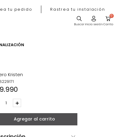
Rastrea tu pedido
Rastrea tu instala
ACIÓN
PERSONALIZACIÓN
as
Joyero Kristen
REF
:
8229171
$
19
.
990
－
＋
Agregar al carrito