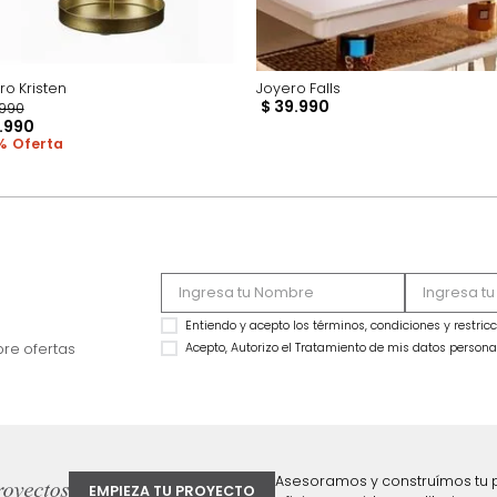
Joyero Kristen
Joyero Falls
$
39
.
990
$
19
.
990
$
12
.
990
35 %