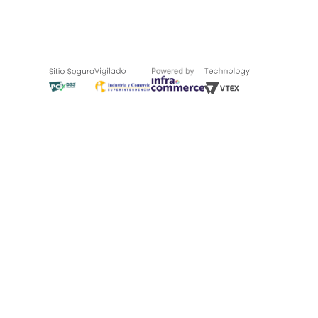
SOBRE TUGÓ
Blog
¿Quieres vender en Tugó?
Quienes Somos
de 