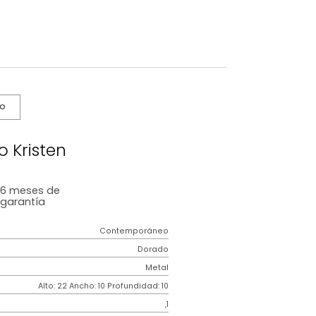
s De Cuidado
Joyero Kristen
6 meses
de
garantía