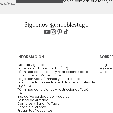
ter
Entiendo y acepto los términos, cond
Acepto, Autorizo el Tratamiento de 
ión sobre ofertas
Asesoramos y co
EMPIEZA TU PROYECTO
oficina, comidas,
Síguenos @mueblestugo