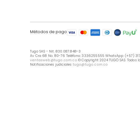
LÍNEA DE ATENCIÓN
Línea Nacional -333 6255555
Whastapp: (+57) 317 426 7836
UBICA TU TIENDA
Selecciona tu tienda
Métodos de pago