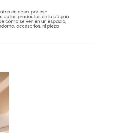
Contemporáneo
Dorado
Metal
m)
Alto: 22 Ancho: 10 Profundidad: 10
,1
s que te sientas en casa, por eso
 fotografías de los productos en la página
perspectiva de cómo se ven en un espacio,
luye ningún adorno, accesorios, ni pieza
o acompañe.
dados