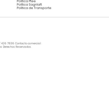
INFORMACIÓN
Ofertas vigentes
Protección al consumidor (SIC)
Términos, condiciones y restricciones para 
productos en Marketplace.
Pago con Addi, términos y condiciones.
Política de tratamiento de datos personales 
Tugó S.A.S
Términos, condiciones y restricciones Tugó 
S.A.S
Instructivo cuidado de muebles
Política de Armado
Cambios y Garantía Tugo 
Servicio al cliente
Preguntas frecuentes
Política Ptee
Política Sagrilaft
Política de Transporte