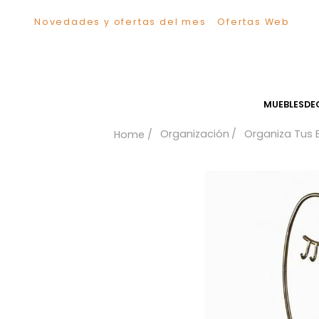
Novedades y ofertas del mes
Ofertas We
TÉRMINOS MÁS BUSCADOS
1
.
Sillas
2
.
Comedor
3
.
Escritorio
MUEB
4
.
Silla
Organización
Organiz
5
.
Sofa
6
.
Cuadros
7
.
Poltrona
8
.
Cama
9
.
Mesa Centro
10
.
Mesa Noche