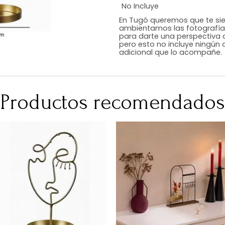
Estilo
Color
Acabado
Medidas (en c
Peso Neto Kg.
No Incluye
En Tugó queremo
ambientamos las
para darte una 
pero esto no inc
adicional que l
Productos recomen