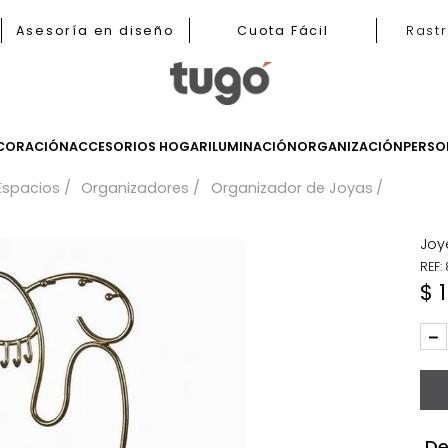
b
Asesoría en diseño
Cuota Fácil
LES
DECORACIÓN
ACCESORIOS HOGAR
ILUMINACIÓN
ORGANIZ
a Tus Espacios
Organizadores
Organizador de Joy