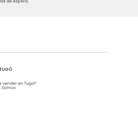
iciones y restricciones en la plataforma de Tugó S.A.S.
mis datos personales.
nstruímos tu proyecto de:
 auditorios, salas de espera.