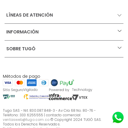
LÍNEAS DE ATENCIÓN
INFORMACIÓN
+
Ofertas vigentes
SOBRE TUGÓ
+
Protección al consumidor (SIC)
Términos, condiciones y restricciones para productos 
en Marketplace.
Blog
Pago con Addi, términos y condiciones.
Test de estilos
Política de tratamiento de datos personales de Tugó 
¿Quieres vender en Tugó?
S.A.S
Métodos de pago
Términos, condiciones y restricciones Tugó S.A.S
Instructivo cuidado de muebles
Sé parte de Tugó
¿Quiénes somos?
Servicio al cliente
Preguntas frecuentes
Tugo SAS - Nit. 830.087.848-3 - Av Cra 68 No. 80-76 -
Teléfono: 333 6255555 | contacto comercial:
ventasweb@tugo.com.co
© Copyright 2024 TUGÓ SAS.
Todos los Derechos Reservados.