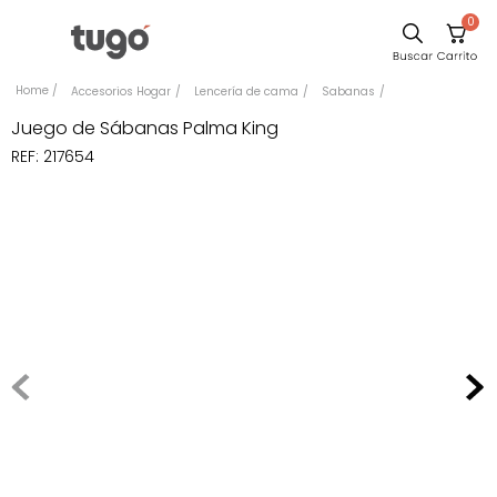
0
Comedor
Accesorios Hogar
Lencería de cama
Sabanas
Escritorio
Juego de Sábanas Palma King
REF
:
217654
Sillas
Silla
Sofa
Cuadros
Poltrona
Cama
Mesa Centro
Mesa Noche