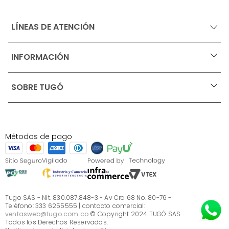
LÍNEAS DE ATENCIÓN
INFORMACIÓN
+
Ofertas vigentes
SOBRE TUGÓ
+
Protección al consumidor (SIC)
Términos, condiciones y restricciones para productos 
en Marketplace.
Blog
Pago con Addi, términos y condiciones.
Test de estilos
Política de tratamiento de datos personales de Tugó 
¿Quieres vender en Tugó?
S.A.S
Métodos de pago
Términos, condiciones y restricciones Tugó S.A.S
Instructivo cuidado de muebles
Sé parte de Tugó
¿Quiénes somos?
Servicio al cliente
Preguntas frecuentes
Tugo SAS - Nit. 830.087.848-3 - Av Cra 68 No. 80-76 -
Teléfono: 333 6255555 | contacto comercial:
ventasweb@tugo.com.co
© Copyright 2024 TUGÓ SAS.
Todos los Derechos Reservados.