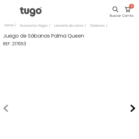
0
Sillas
Accesorios Hogar
Lencería de cama
Sabanas
Comedor
Juego de Sábanas Palma Queen
REF
:
217653
Escritorio
Silla
Sofa
Cuadros
Poltrona
Cama
Mesa Centro
Mesa Noche