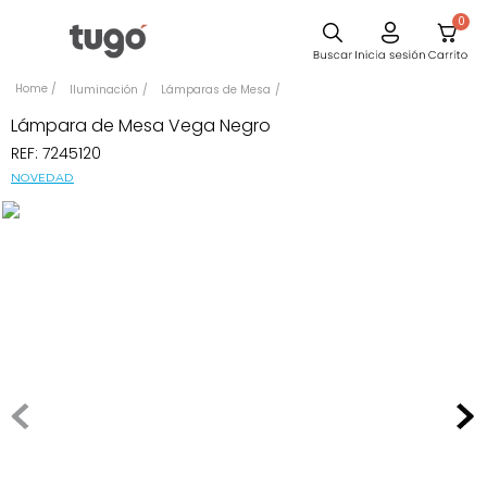
0
Sillas
Iluminación
Lámparas de Mesa
Comedor
Lámpara de Mesa Vega Negro
REF
:
7245120
Silla
NOVEDAD
Escritorio
Sofa
Cuadros
Poltrona
Cama
Mesa Centro
Mesa Noche