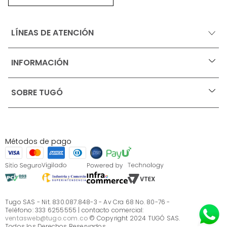
LÍNEAS DE ATENCIÓN
INFORMACIÓN
+
Ofertas vigentes
SOBRE TUGÓ
+
Protección al consumidor (SIC)
Términos, condiciones y restricciones para productos 
en Marketplace.
Blog
Pago con Addi, términos y condiciones.
Test de estilos
Política de tratamiento de datos personales de Tugó 
¿Quieres vender en Tugó?
S.A.S
Métodos de pago
Términos, condiciones y restricciones Tugó S.A.S
Instructivo cuidado de muebles
Sé parte de Tugó
¿Quiénes somos?
Servicio al cliente
Preguntas frecuentes
Tugo SAS - Nit. 830.087.848-3 - Av Cra 68 No. 80-76 -
Teléfono: 333 6255555 | contacto comercial:
ventasweb@tugo.com.co
© Copyright 2024 TUGÓ SAS.
Todos los Derechos Reservados.