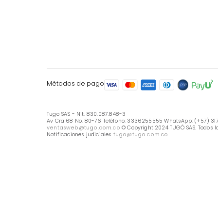
LÍNEA DE ATENCIÓN
Línea Nacional -333 6255555
Whastapp: (+57) 317 426 7836
UBICA TU TIENDA
Selecciona tu tienda