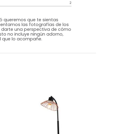
Contemporáneo
Blanco
Metal/Vidrio
m)
Alto: 51 Ancho: 20 Profundidad: 20
2
ILLO. En Tugó queremos que te sientas
or eso ambientamos las fotografías de los
 página para darte una perspectiva de cómo
acio, pero esto no incluye ningún adorno,
ieza adicional que lo acompañe.
dados