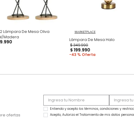
Set x2 Lámpara De Mesa Oliva
MARKETPLACE
Metal/Madera
Lámpara De Mesa 
$
149
.
990
$
349
.
990
$
199
.
990
43 %