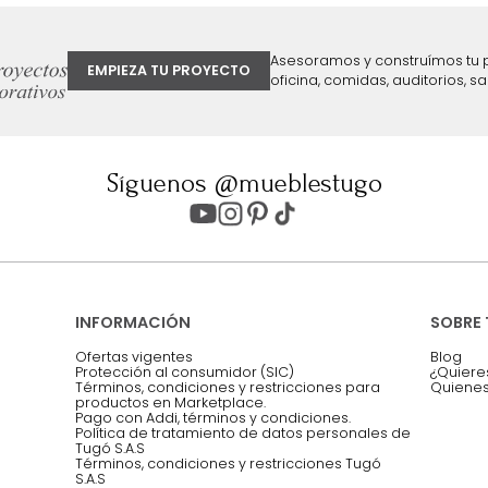
ter
Entiendo y acepto los términos, cond
Acepto, Autorizo el Tratamiento de 
ión sobre ofertas
Asesoramos y co
EMPIEZA TU PROYECTO
oficina, comidas,
Síguenos @mueblestugo