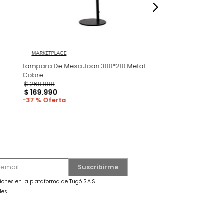
MARKETPLACE
Halo
Lampara De Mesa Joan 300*210 Metal
Cobre
$
269
.
990
$
169
.
990
37 %