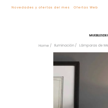
Novedades y ofertas del mes
Ofertas We
TÉRMINOS MÁS BUSCADOS
1
.
Sillas
2
.
Comedor
3
.
Escritorio
MUEB
4
.
Silla
Iluminación
Lámparas
5
.
Sofa
6
.
Cuadros
7
.
Poltrona
8
.
Cama
9
.
Mesa Centro
10
.
Mesa Noche