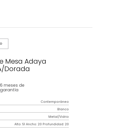
s De Cuidado
para De Mesa Adaya
BlancA/Dorada
6 meses
de
garantía