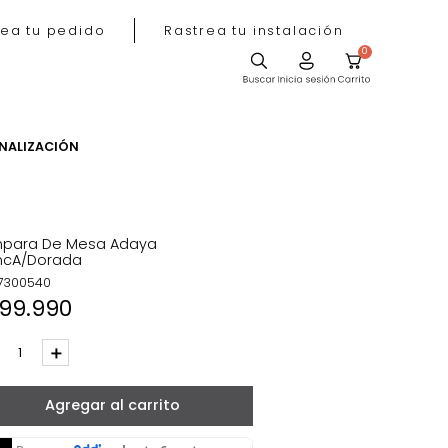
Rastrea tu pedido
Rastrea tu instala
ACIÓN
PERSONALIZACIÓN
Lámpara De Mesa Adaya
BlancA/Dorada
REF
:
7300540
$
199
.
990
－
＋