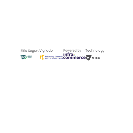
SOBRE TUGÓ
Blog
¿Quieres vender en Tugó?
Quienes Somos
de 