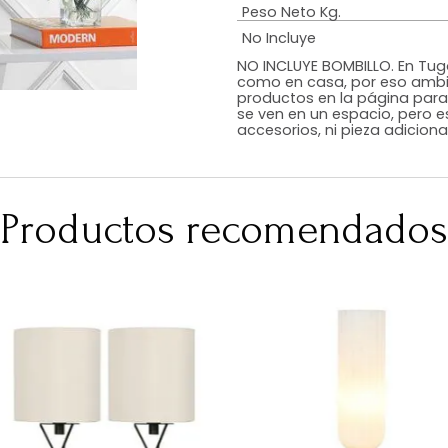
Estilo
Color
Acabado
Medidas (en c
Peso Neto Kg.
No Incluye
NO INCLUYE BOMB
como en casa, p
productos en la
se ven en un esp
accesorios, ni p
Productos recomen