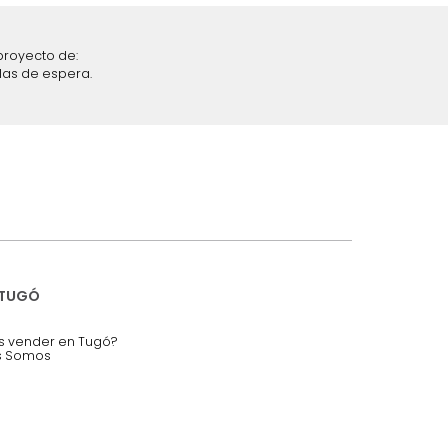
iciones y restricciones en la plataforma de Tugó S.A.S.
mis datos personales.
nstruímos tu proyecto de:
 auditorios, salas de espera.