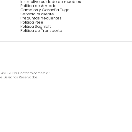
INFORMACIÓN
Ofertas vigentes
Protección al consumidor (SIC)
Términos, condiciones y restricciones para 
productos en Marketplace.
Pago con Addi, términos y condiciones.
Política de tratamiento de datos personales 
Tugó S.A.S
Términos, condiciones y restricciones Tugó 
S.A.S
Instructivo cuidado de muebles
Política de Armado
Cambios y Garantía Tugo 
Servicio al cliente
Preguntas frecuentes
Política Ptee
Política Sagrilaft
Política de Transporte