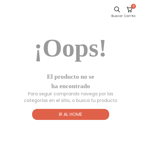
0
Sillas
¡Oops!
Comedor
Escritorio
Silla
Sofa
El producto no
Cuadros
se ha
encontrado
Poltrona
Para seguir comprando navega por las
Cama
categorías en el sitio, o busca tu producto
Mesa Centro
IR AL HOME
Mesa Noche