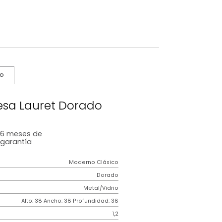
s De Cuidado
a De Mesa Lauret Dorado
6 meses
de
garantía