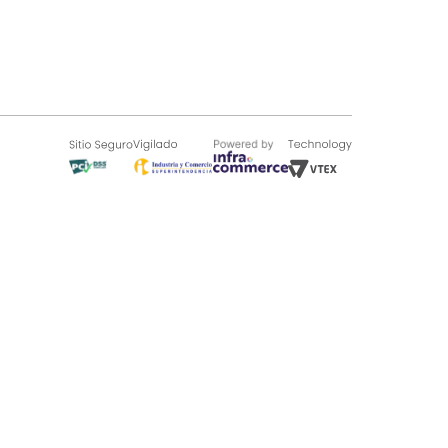
SOBRE TUGÓ
Blog
¿Quieres vender en Tugó?
Quienes Somos
de 