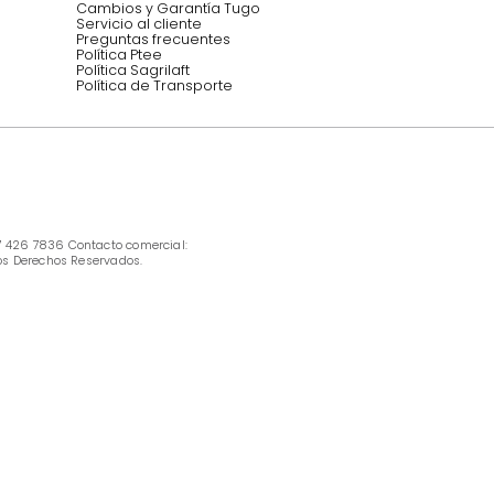
INFORMACIÓN
Ofertas vigentes
Protección al consumidor (SIC)
Términos, condiciones y restricciones para 
productos en Marketplace.
Pago con Addi, términos y condiciones.
Política de tratamiento de datos personales 
Tugó S.A.S
Términos, condiciones y restricciones Tugó 
S.A.S
Instructivo cuidado de muebles
Política de Armado
Cambios y Garantía Tugo 
Servicio al cliente
Preguntas frecuentes
Política Ptee
Política Sagrilaft
Política de Transporte