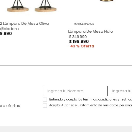
Set x2 Lámpara De Mesa Oliva
MARKETPLACE
Metal/Madera
Lámpara De Mesa 
$
149
.
990
$
349
.
990
$
199
.
990
43 %