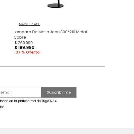
MARKETPLACE
Halo
Lampara De Mesa Joan 300*210 Metal
Cobre
$
269
.
990
$
169
.
990
37 %