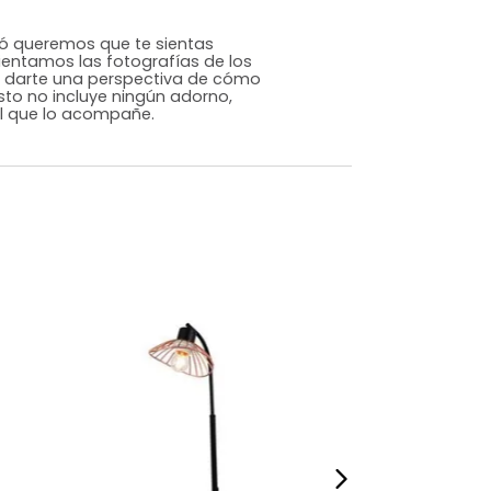
Moderno Clásico
Dorado
Metal/Vidrio
m)
Alto: 38 Ancho: 38 Profundidad: 38
1,2
ILLO. En Tugó queremos que te sientas
or eso ambientamos las fotografías de los
 página para darte una perspectiva de cómo
acio, pero esto no incluye ningún adorno,
ieza adicional que lo acompañe.
dados