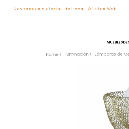
Novedades y ofertas del mes
Ofertas We
TÉRMINOS MÁS BUSCADOS
1
.
Sillas
2
.
Comedor
3
.
Escritorio
MUEB
4
.
Silla
Iluminación
Lámparas
5
.
Sofa
6
.
Cuadros
7
.
Poltrona
8
.
Cama
9
.
Mesa Centro
10
.
Mesa Noche