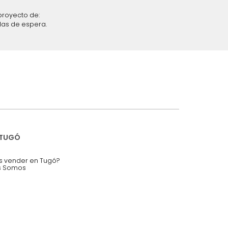
iciones y restricciones en la plataforma de Tugó S.A.S.
mis datos personales.
nstruímos tu proyecto de:
 auditorios, salas de espera.