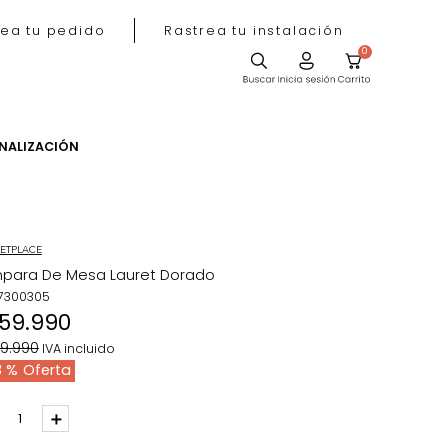
Rastrea tu pedido
Rastrea tu instala
ACIÓN
PERSONALIZACIÓN
MARKETPLACE
Lámpara De Mesa Lauret Dorado
REF
:
7300305
$
159
.
990
$
279
.
990
IVA incluido
43 %