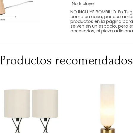
Estilo
Color
Acabado
Medidas (en c
Peso Neto Kg.
No Incluye
NO INCLUYE BOMB
como en casa, p
productos en la
se ven en un esp
accesorios, ni p
Productos recomen