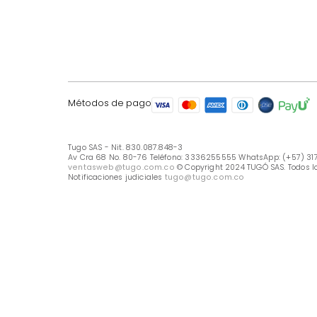
LÍNEA DE ATENCIÓN
Línea Nacional -333 6255555
Whastapp: (+57) 317 426 7836
UBICA TU TIENDA
Selecciona tu tienda