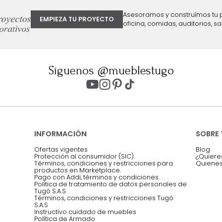
ter
Entiendo y acepto los términos, cond
Acepto, Autorizo el Tratamiento de 
ión sobre ofertas
Asesoramos y co
EMPIEZA TU PROYECTO
oficina, comidas,
Síguenos @mueblestugo