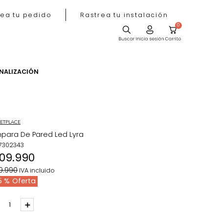
Rastrea tu pedido
Rastrea tu instala
ACIÓN
PERSONALIZACIÓN
MARKETPLACE
Lámpara De Pared Led Lyra
REF
:
7302343
$
109
.
990
$
199
.
990
IVA incluido
45 %