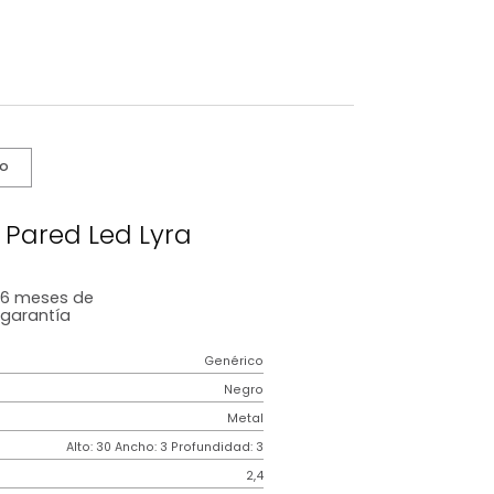
s De Cuidado
ara De Pared Led Lyra
6 meses
de
garantía