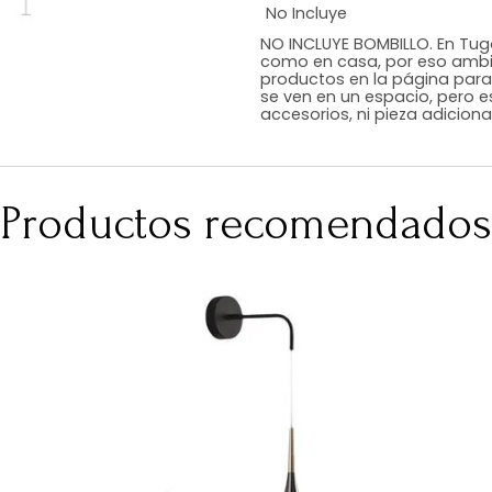
Estilo
Color
Acabado
Medidas (en c
Peso Neto Kg.
No Incluye
NO INCLUYE BOMB
como en casa, p
productos en la
se ven en un esp
accesorios, ni p
Productos recomen