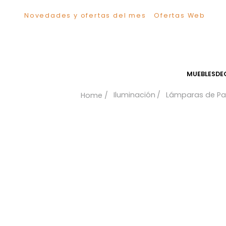
Novedades y ofertas del mes
Ofertas We
TÉRMINOS MÁS BUSCADOS
1
.
Sillas
2
.
Comedor
3
.
Escritorio
MUEB
4
.
Silla
Iluminación
Lámparas
5
.
Sofa
6
.
Cuadros
7
.
Poltrona
8
.
Cama
9
.
Mesa Centro
10
.
Mesa Noche