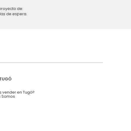
iciones y restricciones en la plataforma de Tugó S.A.S.
mis datos personales.
nstruímos tu proyecto de:
 auditorios, salas de espera.