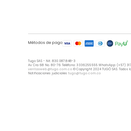
LÍNEA DE ATENCIÓN
Línea Nacional -333 6255555
Whastapp: (+57) 317 426 7836
UBICA TU TIENDA
Selecciona tu tienda