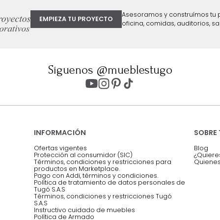
ter
Entiendo y acepto los términos, cond
Acepto, Autorizo el Tratamiento de 
ión sobre ofertas
Asesoramos y co
EMPIEZA TU PROYECTO
oficina, comidas,
Síguenos @mueblestugo