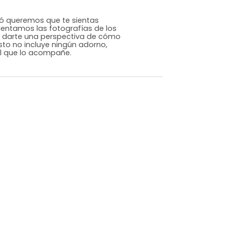
Genérico
Negro
Metal
m)
Alto: 30 Ancho: 3 Profundidad: 3
2,4
ILLO. En Tugó queremos que te sientas
or eso ambientamos las fotografías de los
 página para darte una perspectiva de cómo
acio, pero esto no incluye ningún adorno,
ieza adicional que lo acompañe.
dados