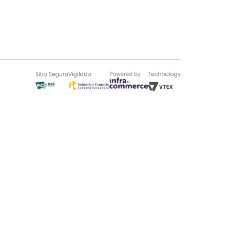
SOBRE TUGÓ
Blog
¿Quieres vender en Tugó?
Quienes Somos
de 