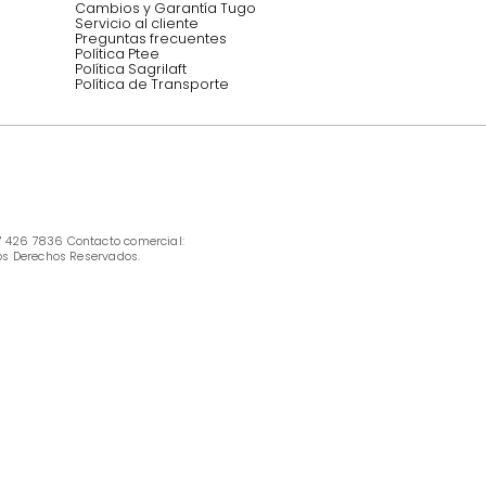
INFORMACIÓN
Ofertas vigentes
Protección al consumidor (SIC)
Términos, condiciones y restricciones para 
productos en Marketplace.
Pago con Addi, términos y condiciones.
Política de tratamiento de datos personales 
Tugó S.A.S
Términos, condiciones y restricciones Tugó 
S.A.S
Instructivo cuidado de muebles
Política de Armado
Cambios y Garantía Tugo 
Servicio al cliente
Preguntas frecuentes
Política Ptee
Política Sagrilaft
Política de Transporte