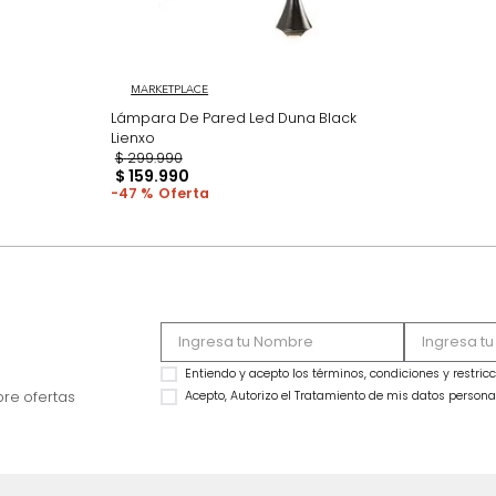
MARKETPLACE
Lámpara De Pared Led Duna Black
Lienxo
$
299
.
990
$
159
.
990
47 %