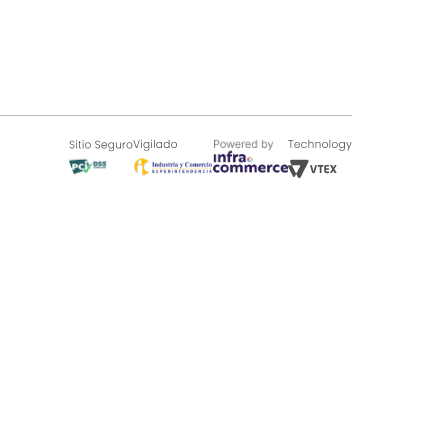
SOBRE TUGÓ
Blog
¿Quieres vender en Tugó?
Quienes Somos
de 