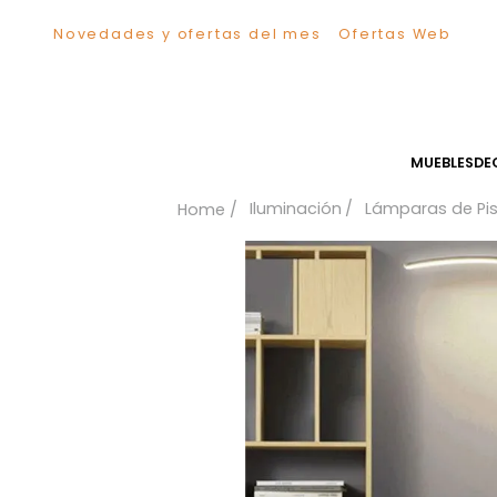
Novedades y ofertas del mes
Ofertas We
TÉRMINOS MÁS BUSCADOS
1
.
Sillas
2
.
Comedor
3
.
Escritorio
MUEB
4
.
Silla
Iluminación
Lámparas 
5
.
Sofa
6
.
Cuadros
7
.
Poltrona
8
.
Cama
9
.
Mesa Centro
10
.
Mesa Noche