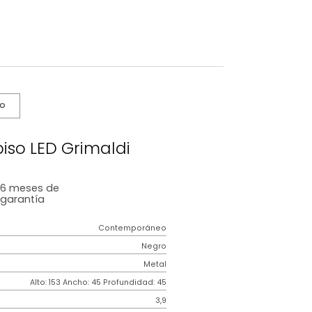
s De Cuidado
ra de piso LED Grimaldi
6 meses
de
garantía