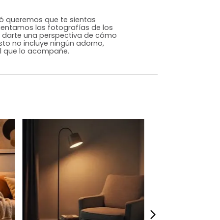
Contemporáneo
Negro
Metal
m)
Alto: 153 Ancho: 45 Profundidad: 45
3,9
ILLO. En Tugó queremos que te sientas
or eso ambientamos las fotografías de los
 página para darte una perspectiva de cómo
acio, pero esto no incluye ningún adorno,
ieza adicional que lo acompañe.
dados