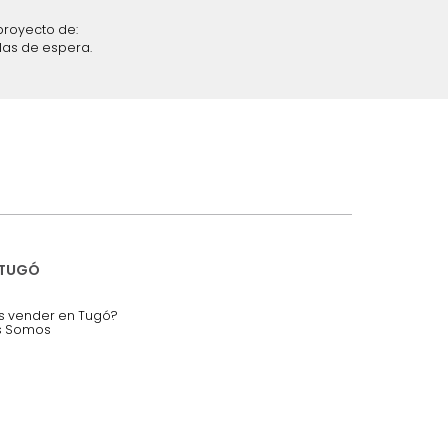
iciones y restricciones en la plataforma de Tugó S.A.S.
mis datos personales.
nstruímos tu proyecto de:
 auditorios, salas de espera.