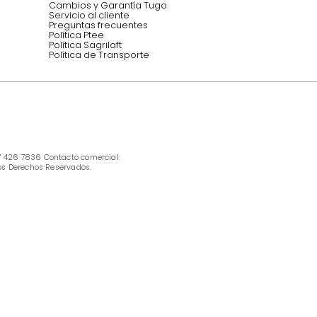
INFORMACIÓN
Ofertas vigentes
Protección al consumidor (SIC)
Términos, condiciones y restricciones para 
productos en Marketplace.
Pago con Addi, términos y condiciones.
Política de tratamiento de datos personales 
Tugó S.A.S
Términos, condiciones y restricciones Tugó 
S.A.S
Instructivo cuidado de muebles
Política de Armado
Cambios y Garantía Tugo 
Servicio al cliente
Preguntas frecuentes
Política Ptee
Política Sagrilaft
Política de Transporte