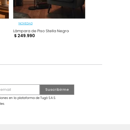
NOVEDAD
iel Negro
Lámpara de Piso Stella Negro
$
249
.
990