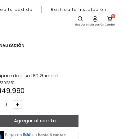
Rastrea tu pedido
Rastrea tu instala
ACIÓN
PERSONALIZACIÓN
Lámpara de piso LED Grimaldi
REF
:
7302351
$
449
.
990
－
＋
Agregar al carrito