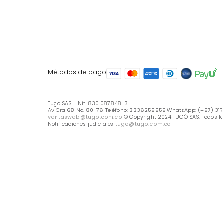
LÍNEA DE ATENCIÓN
Línea Nacional -333 6255555
Whastapp: (+57) 317 426 7836
UBICA TU TIENDA
Selecciona tu tienda