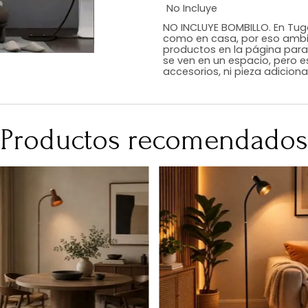
Estilo
Color
Acabado
Medidas (en c
Peso Neto Kg.
No Incluye
NO INCLUYE BOMB
como en casa, p
productos en la
se ven en un esp
accesorios, ni p
Productos recomen