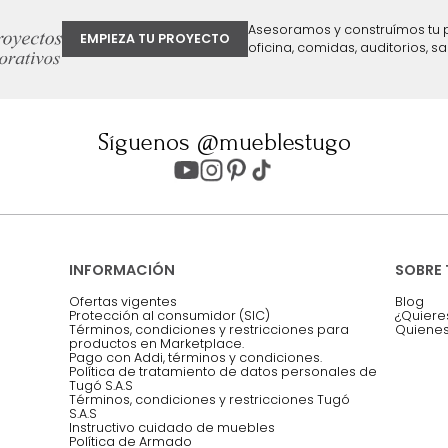
ter
Entiendo y acepto los términos, cond
Acepto, Autorizo el Tratamiento de 
ión sobre ofertas
Asesoramos y co
EMPIEZA TU PROYECTO
oficina, comidas,
Síguenos @mueblestugo