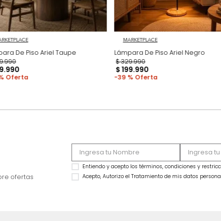
MARKETPLACE
MARKETPLACE
Lámpara De Piso Ariel Taupe
Lámpara De Piso Ar
$
329
.
990
$
329
.
990
$
199
.
990
$
199
.
990
39 %
39 %