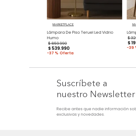
MARKETPLACE
 LED Thani Negro
Lámpara De Piso Teruel Led Vidrio
Humo
$
859
.
990
$
539
.
990
37 %