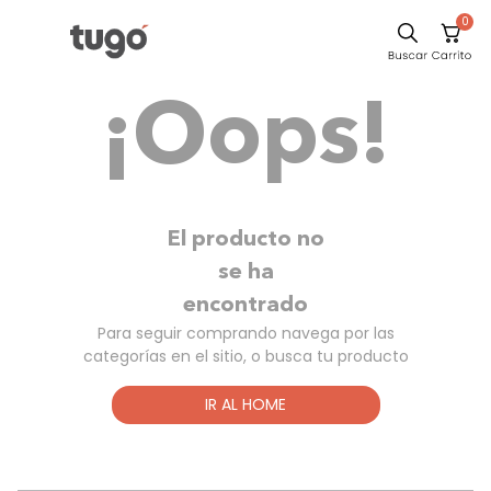
0
Comedor
¡Oops!
Sillas
Escritorio
Silla
Sofa
El producto no
Poltrona
se ha
encontrado
Cuadros
Para seguir comprando navega por las
Cama
categorías en el sitio, o busca tu producto
Mesa Centro
IR AL HOME
Mesa Noche