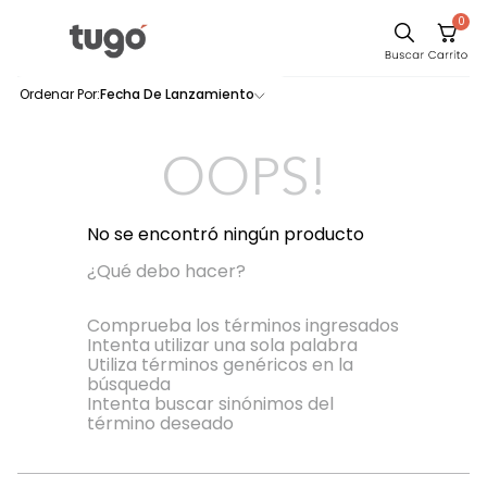
0
Sillas
Fecha De Lanzamiento
0
productos
Comedor
Escritorio
OOPS!
Silla
Sofa
No se encontró ningún producto
Cuadros
¿Qué debo hacer?
Poltrona
Comprueba los términos ingresados
Intenta utilizar una sola palabra
Cama
Utiliza términos genéricos en la
búsqueda
Mesa Centro
Intenta buscar sinónimos del
Mesa Noche
término deseado