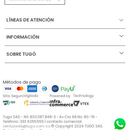
LÍNEAS DE ATENCIÓN
INFORMACIÓN
+
Ofertas vigentes
SOBRE TUGÓ
+
Protección al consumidor (SIC)
Términos, condiciones y restricciones para productos 
en Marketplace.
Blog
Pago con Addi, términos y condiciones.
Test de estilos
Política de tratamiento de datos personales de Tugó 
¿Quieres vender en Tugó?
S.A.S
Métodos de pago
Términos, condiciones y restricciones Tugó S.A.S
Instructivo cuidado de muebles
Sé parte de Tugó
¿Quiénes somos?
Servicio al cliente
Preguntas frecuentes
Tugo SAS - Nit. 830.087.848-3 - Av Cra 68 No. 80-76 -
Teléfono: 333 6255555 | contacto comercial:
ventasweb@tugo.com.co
© Copyright 2024 TUGÓ SAS.