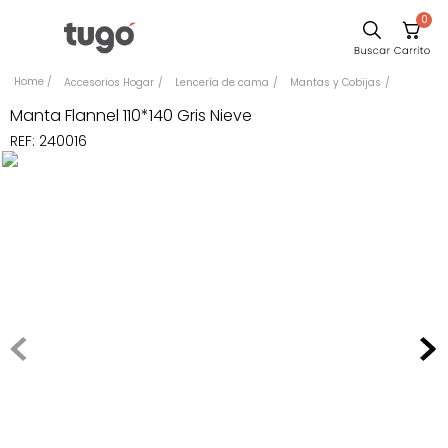
0
Sillas
Accesorios Hogar
Lencería de cama
Mantas y Cobijas
Comedor
Manta Flannel 110*140 Gris Nieve
REF
:
240016
Silla
Escritorio
Sofa
Cuadros
Poltrona
Cama
Mesa Centro
Mesa Noche