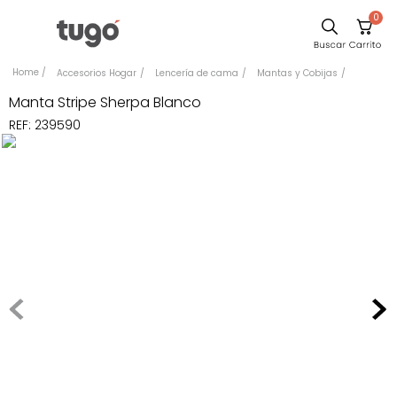
0
Sillas
Accesorios Hogar
Lencería de cama
Mantas y Cobijas
Comedor
Manta Stripe Sherpa Blanco
REF
:
239590
Escritorio
Silla
Sofa
Cuadros
Poltrona
Cama
Mesa Centro
Mesa Noche