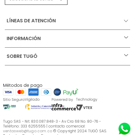
LÍNEAS DE ATENCIÓN
INFORMACIÓN
+
Ofertas vigentes
SOBRE TUGÓ
+
Protección al consumidor (SIC)
Términos, condiciones y restricciones para productos 
en Marketplace.
Blog
Pago con Addi, términos y condiciones.
Test de estilos
Política de tratamiento de datos personales de Tugó 
¿Quieres vender en Tugó?
S.A.S
Métodos de pago
Términos, condiciones y restricciones Tugó S.A.S
Instructivo cuidado de muebles
Sé parte de Tugó
¿Quiénes somos?
Servicio al cliente
Preguntas frecuentes
Tugo SAS - Nit. 830.087.848-3 - Av Cra 68 No. 80-76 -
Teléfono: 333 6255555 | contacto comercial:
ventasweb@tugo.com.co
© Copyright 2024 TUGÓ SAS.