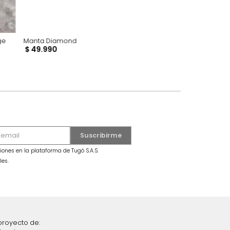
olor Verde Sage
Manta Diamond
$
49
.
990