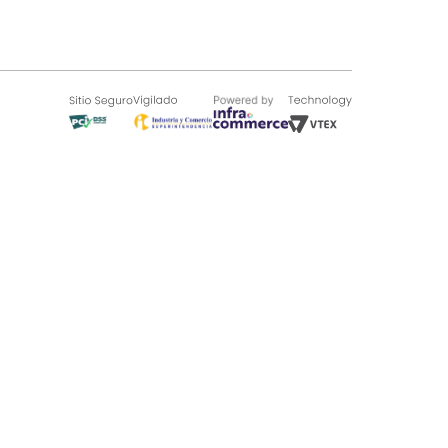
SOBRE TUGÓ
Blog
¿Quieres vender en Tugó?
Quienes Somos
de 