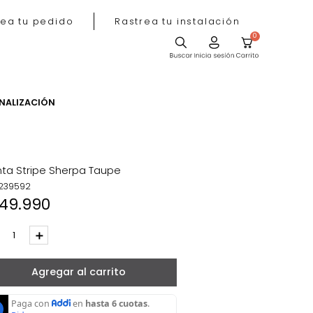
Rastrea tu pedido
Rastrea tu instala
ACIÓN
PERSONALIZACIÓN
Manta Stripe Sherpa Taupe
REF
:
239592
$
149
.
990
－
＋
Agregar al carrito