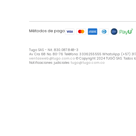
LÍNEA DE ATENCIÓN
Línea Nacional -333 6255555
Whastapp: (+57) 317 426 7836
UBICA TU TIENDA
Selecciona tu tienda
Métodos de pago