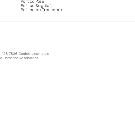
INFORMACIÓN
Ofertas vigentes
Protección al consumidor (SIC)
Términos, condiciones y restricciones para 
productos en Marketplace.
Pago con Addi, términos y condiciones.
Política de tratamiento de datos personales 
Tugó S.A.S
Términos, condiciones y restricciones Tugó 
S.A.S
Instructivo cuidado de muebles
Política de Armado
Cambios y Garantía Tugo 
Servicio al cliente
Preguntas frecuentes
Política Ptee
Política Sagrilaft
Política de Transporte