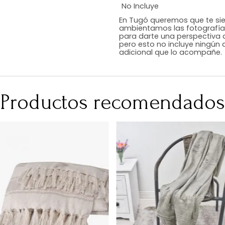
Estilo
Color
Acabado
Medidas (en c
Peso Neto Kg.
No Incluye
En Tugó queremo
ambientamos las
para darte una 
pero esto no inc
adicional que l
Productos recomen