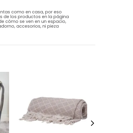
Genérico
Taupe
Poliéster
m)
Alto: 3 Ancho: 160 Profundidad: 200
1,65
s que te sientas como en casa, por eso
 fotografías de los productos en la página
perspectiva de cómo se ven en un espacio,
luye ningún adorno, accesorios, ni pieza
o acompañe.
dados