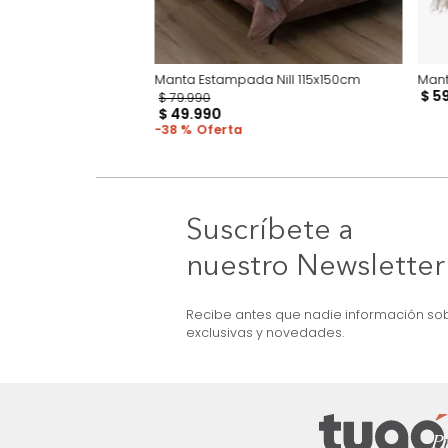
icolor Natural
Manta Estampada Nill 115x150cm
$
79
.
990
$
49
.
990
38 %