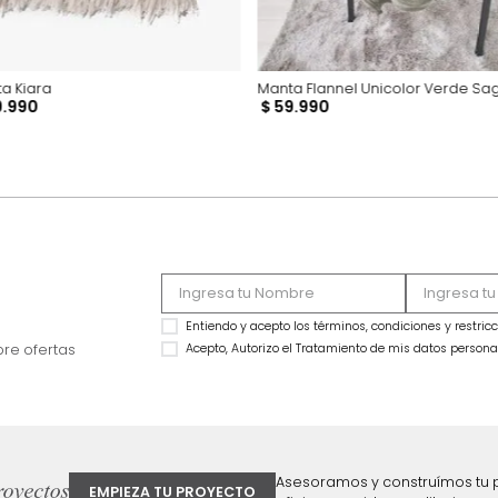
Manta Kiara
Manta Flannel Unic
$
59
.
990
$
59
.
990