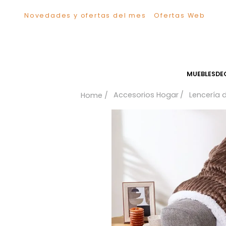
Novedades y ofertas del mes
Ofertas We
TÉRMINOS MÁS BUSCADOS
1
.
Sillas
2
.
Comedor
3
.
Escritorio
MUEB
4
.
Silla
Accesorios Hogar
Len
5
.
Sofa
6
.
Cuadros
7
.
Poltrona
8
.
Cama
9
.
Mesa Centro
10
.
Mesa Noche