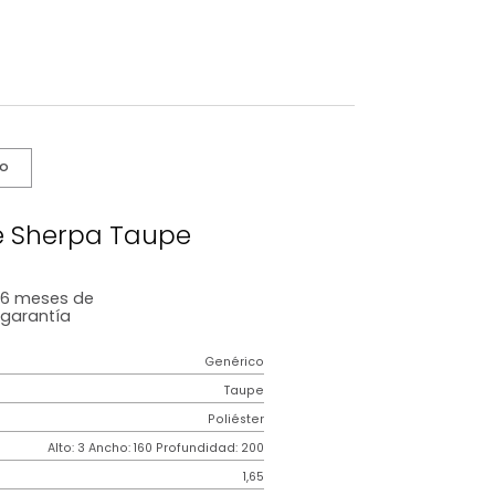
s De Cuidado
a Stripe Sherpa Taupe
6 meses
de
garantía