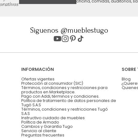
ter
Entiendo y acepto los términos, cond
Acepto, Autorizo el Tratamiento de 
ión sobre ofertas
Asesoramos y co
EMPIEZA TU PROYECTO
oficina, comidas,
Síguenos @mueblestugo