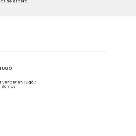
iciones y restricciones en la plataforma de Tugó S.A.S.
mis datos personales.
nstruímos tu proyecto de:
 auditorios, salas de espera.