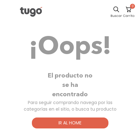
0
Sillas
¡Oops!
Comedor
Escritorio
Silla
Sofa
El producto no
Cuadros
se ha
encontrado
Poltrona
Para seguir comprando navega por las
Cama
categorías en el sitio, o busca tu producto
Mesa Centro
IR AL HOME
Mesa Noche