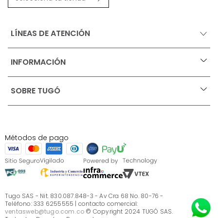
LÍNEAS DE ATENCIÓN
INFORMACIÓN
+
Ofertas vigentes
SOBRE TUGÓ
+
Protección al consumidor (SIC)
Términos, condiciones y restricciones para productos 
en Marketplace.
Blog
Pago con Addi, términos y condiciones.
Test de estilos
Política de tratamiento de datos personales de Tugó 
¿Quieres vender en Tugó?
S.A.S
Métodos de pago
Términos, condiciones y restricciones Tugó S.A.S
Instructivo cuidado de muebles
Sé parte de Tugó
¿Quiénes somos?
Servicio al cliente
Preguntas frecuentes
Tugo SAS - Nit. 830.087.848-3 - Av Cra 68 No. 80-76 -
Teléfono: 333 6255555 | contacto comercial:
ventasweb@tugo.com.co
© Copyright 2024 TUGÓ SAS.