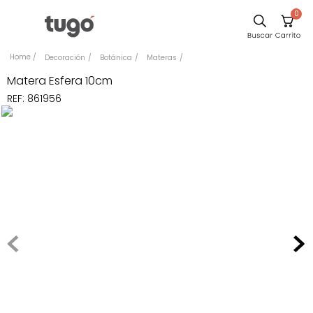
0
Sillas
Decoración
Botánica
Materas
Comedor
Matera Esfera 10cm
REF
:
861956
Silla
Escritorio
Sofa
Cuadros
Poltrona
Cama
Mesa Centro
Mesa Noche