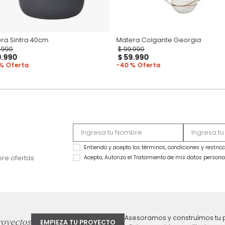
Matera Sintra 40cm
Matera Colgante G
$
119
.
990
$
99
.
990
$
69
.
990
$
59
.
990
42 %
40 %