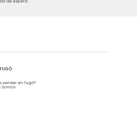
iciones y restricciones en la plataforma de Tugó S.A.S.
mis datos personales.
nstruímos tu proyecto de:
 auditorios, salas de espera.