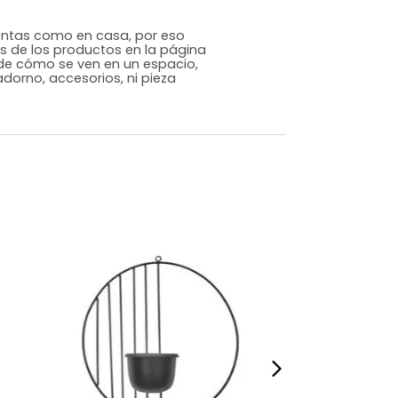
Contemporáneo
Dorado
Metal
m)
Alto: 28 Ancho: 31 Profundidad: 31
3,5
s que te sientas como en casa, por eso
 fotografías de los productos en la página
perspectiva de cómo se ven en un espacio,
luye ningún adorno, accesorios, ni pieza
o acompañe.
dados