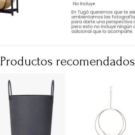
Estilo
Color
Acabado
Medidas (en c
Peso Neto Kg.
No Incluye
En Tugó queremo
ambientamos las
para darte una 
pero esto no inc
adicional que l
Productos recomen