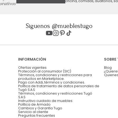
ter
Entiendo y acepto los términos, cond
Acepto, Autorizo el Tratamiento de 
ión sobre ofertas
Asesoramos y co
EMPIEZA TU PROYECTO
oficina, comidas,
Síguenos @mueblestugo