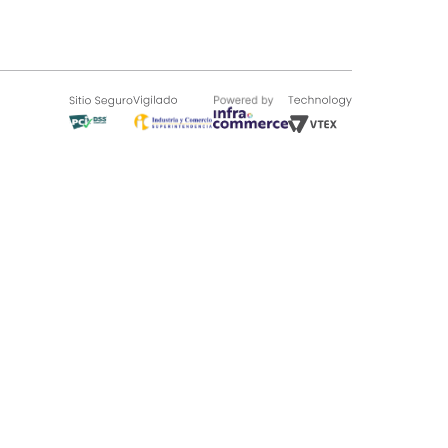
SOBRE TUGÓ
Blog
¿Quieres vender en Tugó?
Quienes Somos
de 