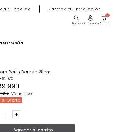
Rastrea tu pedido
Rastrea tu instala
ACIÓN
PERSONALIZACIÓN
Matera Berlin Dorada 28cm
REF
:
862970
$
69
.
990
$
99
.
990
IVA incluido
30 %
－
＋