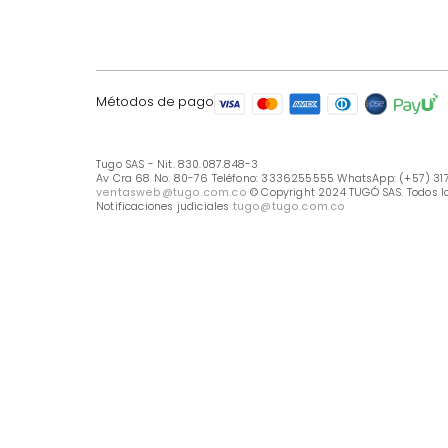
LÍNEA DE ATENCIÓN
Línea Nacional -333 6255555
Whastapp: (+57) 317 426 7836
UBICA TU TIENDA
Selecciona tu tienda
Métodos de pago