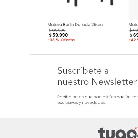
Matera Berlin Dorada 25cm
$
89
.
990
$
59
.
990
33 %