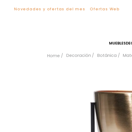
Novedades y ofertas del mes
Ofertas We
TÉRMINOS MÁS BUSCADOS
1
.
Sillas
2
.
Comedor
3
.
Escritorio
MUEB
4
.
Silla
Decoración
Botánica
5
.
Sofa
6
.
Cuadros
7
.
Poltrona
8
.
Cama
9
.
Mesa Centro
10
.
Mesa Noche