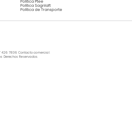
INFORMACIÓN
Ofertas vigentes
Protección al consumidor (SIC)
Términos, condiciones y restricciones para 
productos en Marketplace.
Pago con Addi, términos y condiciones.
Política de tratamiento de datos personales 
Tugó S.A.S
Términos, condiciones y restricciones Tugó 
S.A.S
Instructivo cuidado de muebles
Política de Armado
Cambios y Garantía Tugo 
Servicio al cliente
Preguntas frecuentes
Política Ptee
Política Sagrilaft
Política de Transporte