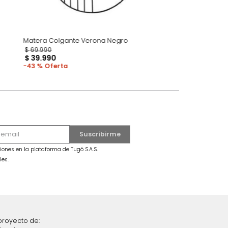
eorgia
Matera Colgante Verona Negro
$
69
.
990
$
39
.
990
43 %