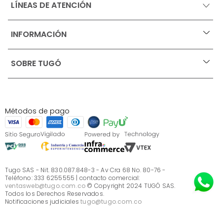
LÍNEAS DE ATENCIÓN
INFORMACIÓN
+
Ofertas vigentes
SOBRE TUGÓ
+
Protección al consumidor (SIC)
Términos, condiciones y restricciones para productos 
en Marketplace.
Blog
Pago con Addi, términos y condiciones.
Test de estilos
Política de tratamiento de datos personales de Tugó 
¿Quieres vender en Tugó?
S.A.S
Métodos de pago
Términos, condiciones y restricciones Tugó S.A.S
Instructivo cuidado de muebles
Sé parte de Tugó
¿Quiénes somos?
Servicio al cliente
Preguntas frecuentes
Tugo SAS - Nit. 830.087.848-3 - Av Cra 68 No. 80-76 -
Teléfono: 333 6255555 | contacto comercial:
ventasweb@tugo.com.co
© Copyright 2024 TUGÓ SAS.
Todos los Derechos Reservados.
Notificaciones judiciales
tugo@tugo.com.co