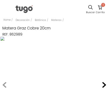
0
Sillas
Decoración
Botánica
Materas
Comedor
Matera Graz Cobre 20cm
REF
:
862989
Silla
Escritorio
Sofa
Cuadros
Poltrona
Cama
Mesa Centro
Mesa Noche