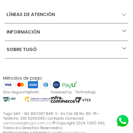
LÍNEAS DE ATENCIÓN
INFORMACIÓN
+
Ofertas vigentes
SOBRE TUGÓ
+
Protección al consumidor (SIC)
Términos, condiciones y restricciones para productos 
en Marketplace.
Blog
Pago con Addi, términos y condiciones.
Test de estilos
Política de tratamiento de datos personales de Tugó 
¿Quieres vender en Tugó?
S.A.S
Métodos de pago
Términos, condiciones y restricciones Tugó S.A.S
Instructivo cuidado de muebles
Sé parte de Tugó
¿Quiénes somos?
Servicio al cliente
Preguntas frecuentes
Tugo SAS - Nit. 830.087.848-3 - Av Cra 68 No. 80-76 -
Teléfono: 333 6255555 | contacto comercial:
ventasweb@tugo.com.co
© Copyright 2024 TUGÓ SAS.
Todos los Derechos Reservados.
Notificaciones judiciales
tugo@tugo.com.co