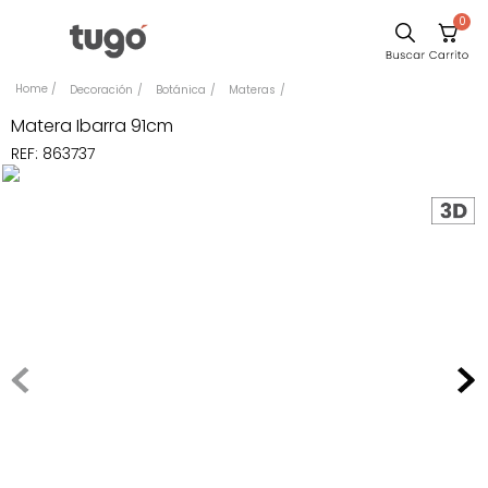
0
Comedor
Decoración
Botánica
Materas
Sillas
Matera Ibarra 91cm
REF
:
863737
Escritorio
Silla
Sofa
Poltrona
Cuadros
Cama
Mesa Centro
Mesa Noche