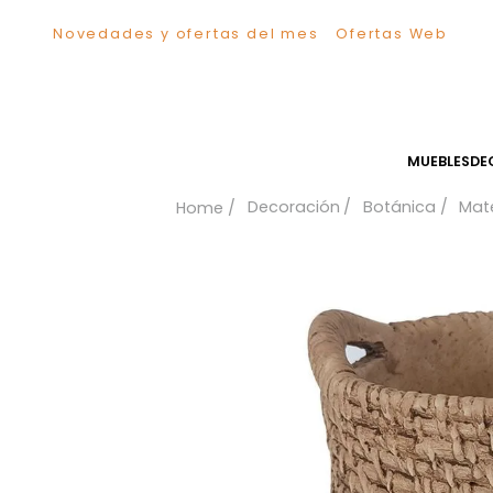
Novedades y ofertas del mes
Ofertas We
TÉRMINOS MÁS BUSCADOS
1
.
Sillas
2
.
Comedor
3
.
Silla
MUEB
4
.
Escritorio
Decoración
Botánica
5
.
Sofa
6
.
Cuadros
7
.
Poltrona
8
.
Cama
9
.
Mesa Centro
10
.
Mesa Noche