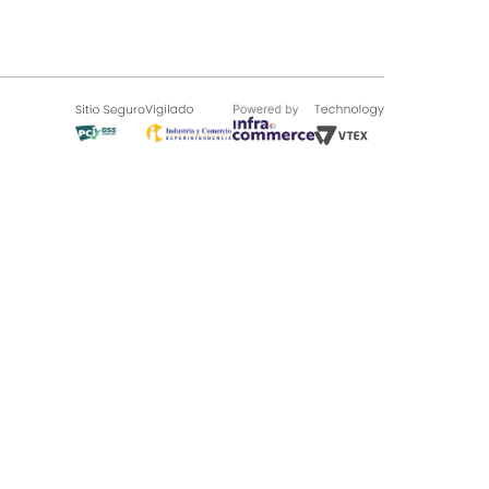
SOBRE TUGÓ
Blog
¿Quieres vender en Tugó?
Quienes Somos
de 