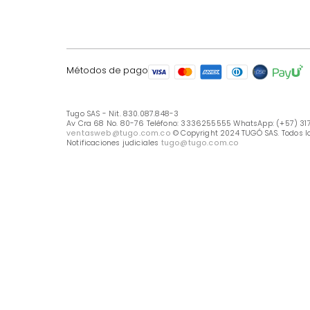
LÍNEA DE ATENCIÓN
Línea Nacional -333 6255555
Whastapp: (+57) 317 426 7836
UBICA TU TIENDA
Selecciona tu tienda
Métodos de pago