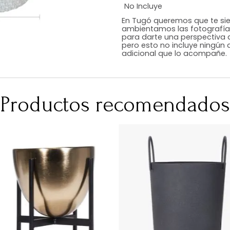
Estilo
Color
Acabado
Medidas (en c
Peso Neto Kg.
No Incluye
En Tugó queremo
ambientamos las
para darte una 
pero esto no inc
adicional que l
Productos recomen