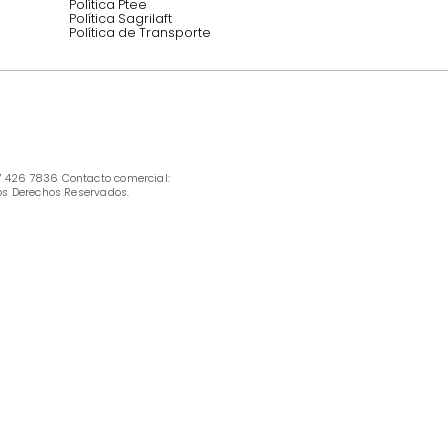
INFORMACIÓN
Ofertas vigentes
Protección al consumidor (SIC)
Términos, condiciones y restricciones para 
productos en Marketplace.
Pago con Addi, términos y condiciones.
Política de tratamiento de datos personales 
Tugó S.A.S
Términos, condiciones y restricciones Tugó 
S.A.S
Instructivo cuidado de muebles
Política de Armado
Cambios y Garantía Tugo 
Servicio al cliente
Preguntas frecuentes
Política Ptee
Política Sagrilaft
Política de Transporte