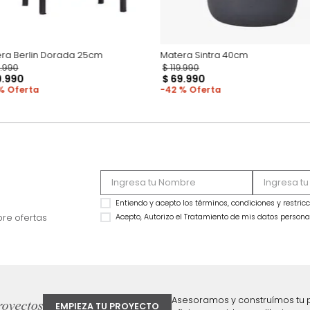
Matera Berlin Dorada 25cm
Matera Sintra 40cm
$
89
.
990
$
119
.
990
$
59
.
990
$
69
.
990
33 %
42 %