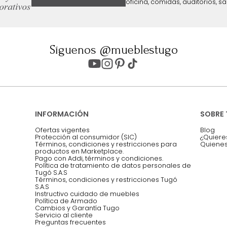
ter
Entiendo y acepto los términos, cond
Acepto, Autorizo el Tratamiento de 
ión sobre ofertas
Asesoramos y co
EMPIEZA TU PROYECTO
oficina, comidas,
Síguenos @mueblestugo