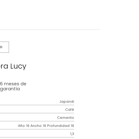
s De Cuidado
Matera Lucy
6 meses
de
garantía