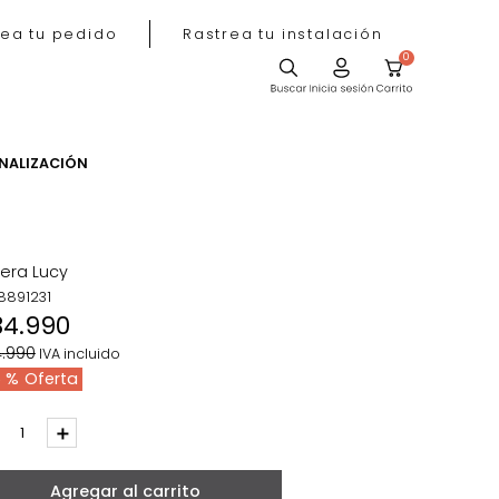
Rastrea tu pedido
Rastrea tu instala
ACIÓN
PERSONALIZACIÓN
Matera Lucy
REF
:
8891231
$
34
.
990
$
54
.
990
IVA incluido
36 %
－
＋