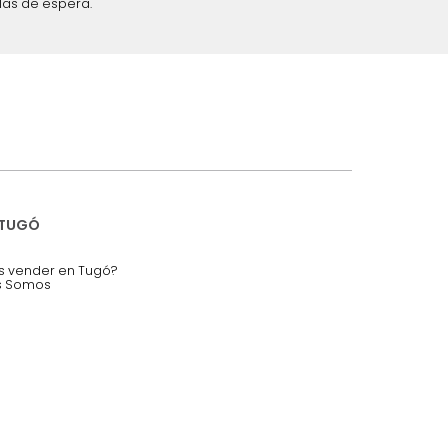
iciones y restricciones en la plataforma de Tugó S.A.S.
mis datos personales.
nstruímos tu proyecto de:
 auditorios, salas de espera.