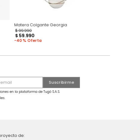
Matera Colgante Georgia
$
99
.
990
$
59
.
990
40 %