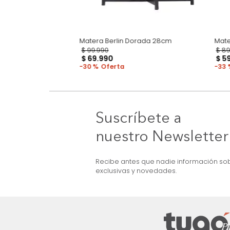
e Verona Negro
Matera Berlin Dorada 28cm
$
99
.
990
$
69
.
990
30 %