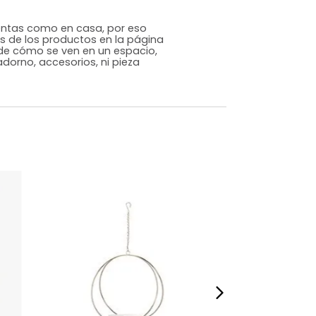
Japandi
Café
Cemento
m)
Alto: 16 Ancho: 16 Profundidad: 16
1,3
s que te sientas como en casa, por eso
 fotografías de los productos en la página
perspectiva de cómo se ven en un espacio,
luye ningún adorno, accesorios, ni pieza
o acompañe.
dados