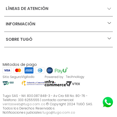
LÍNEAS DE ATENCIÓN
INFORMACIÓN
+
Ofertas vigentes
SOBRE TUGÓ
+
Protección al consumidor (SIC)
Términos, condiciones y restricciones para productos 
en Marketplace.
Blog
Pago con Addi, términos y condiciones.
Test de estilos
Política de tratamiento de datos personales de Tugó 
¿Quieres vender en Tugó?
S.A.S
Métodos de pago
Términos, condiciones y restricciones Tugó S.A.S
Instructivo cuidado de muebles
Sé parte de Tugó
¿Quiénes somos?
Servicio al cliente
Preguntas frecuentes
Tugo SAS - Nit. 830.087.848-3 - Av Cra 68 No. 80-76 -
Teléfono: 333 6255555 | contacto comercial:
ventasweb@tugo.com.co
© Copyright 2024 TUGÓ SAS.
Todos los Derechos Reservados.
Notificaciones judiciales
tugo@tugo.com.co