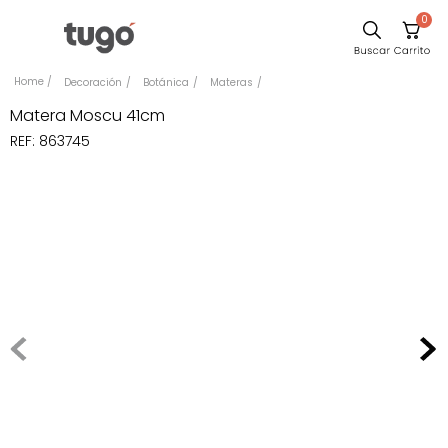
0
Sillas
Decoración
Botánica
Materas
Comedor
Matera Moscu 41cm
REF
:
863745
Escritorio
Silla
Sofa
Cuadros
Poltrona
Cama
Mesa Centro
Mesa Noche