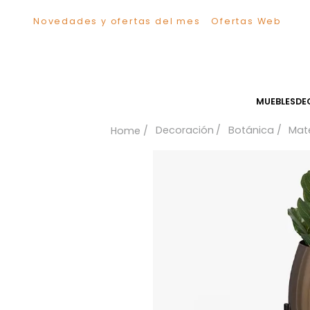
Novedades y ofertas del mes
Ofertas We
TÉRMINOS MÁS BUSCADOS
1
.
Sillas
2
.
Comedor
3
.
Escritorio
MUEB
4
.
Silla
Decoración
Botánica
5
.
Sofa
6
.
Cuadros
7
.
Poltrona
8
.
Cama
9
.
Mesa Centro
10
.
Mesa Noche