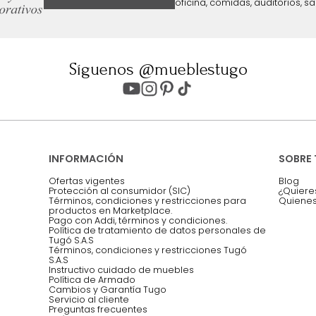
ter
Entiendo y acepto los términos, cond
Acepto, Autorizo el Tratamiento de 
ión sobre ofertas
Asesoramos y co
EMPIEZA TU PROYECTO
oficina, comidas,
Síguenos @mueblestugo