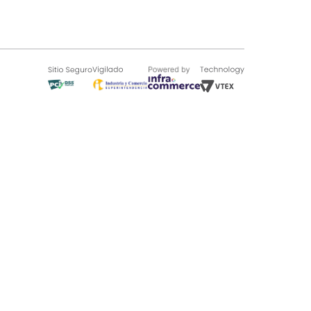
SOBRE TUGÓ
Blog
¿Quieres vender en Tugó?
Quienes Somos
de 