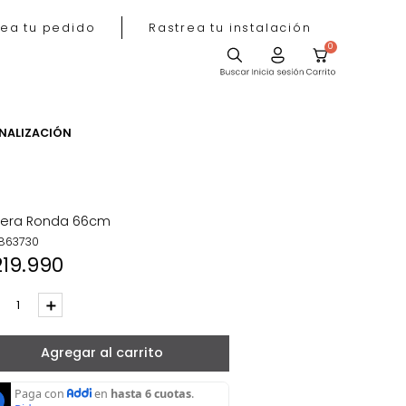
Rastrea tu pedido
Rastrea tu instala
ACIÓN
PERSONALIZACIÓN
Matera Ronda 66cm
REF
:
863730
$
219
.
990
－
＋
Agregar al carrito