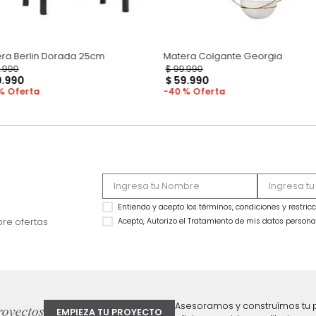
Matera Berlin Dorada 25cm
Matera Colgante G
$
89
.
990
$
99
.
990
$
59
.
990
$
59
.
990
33 %
40 %