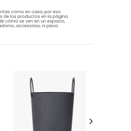
Moderno Clásico
Dorado
Metal
m)
Alto: 66 Ancho: 33 Profundidad: 33
6,7
s que te sientas como en casa, por eso
 fotografías de los productos en la página
perspectiva de cómo se ven en un espacio,
luye ningún adorno, accesorios, ni pieza
o acompañe.
dados