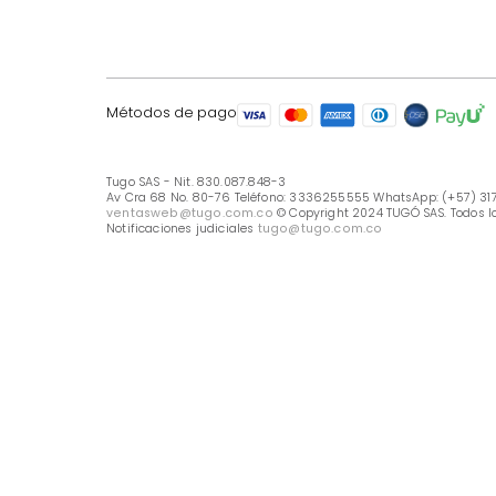
LÍNEA DE ATENCIÓN
Línea Nacional -333 6255555
Whastapp: (+57) 317 426 7836
UBICA TU TIENDA
Selecciona tu tienda
Métodos de pago