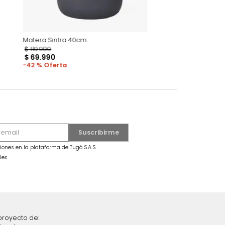
eorgia
Matera Sintra 40cm
$
119
.
990
$
69
.
990
42 %