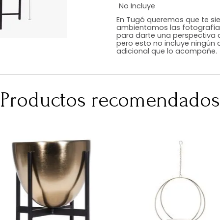
Estilo
Color
Acabado
Medidas (en c
Peso Neto Kg.
No Incluye
En Tugó queremo
ambientamos las
para darte una 
pero esto no inc
adicional que l
Productos recomen