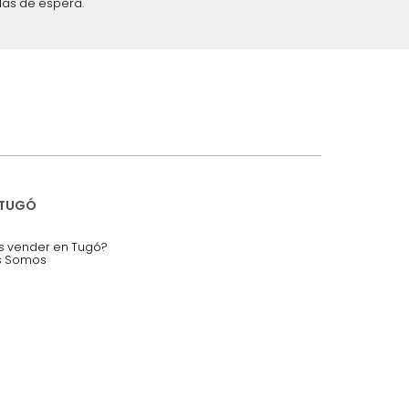
iciones y restricciones en la plataforma de Tugó S.A.S.
mis datos personales.
nstruímos tu proyecto de:
 auditorios, salas de espera.