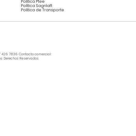
INFORMACIÓN
Ofertas vigentes
Protección al consumidor (SIC)
Términos, condiciones y restricciones para 
productos en Marketplace.
Pago con Addi, términos y condiciones.
Política de tratamiento de datos personales 
Tugó S.A.S
Términos, condiciones y restricciones Tugó 
S.A.S
Instructivo cuidado de muebles
Política de Armado
Cambios y Garantía Tugo 
Servicio al cliente
Preguntas frecuentes
Política Ptee
Política Sagrilaft
Política de Transporte