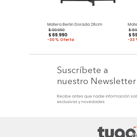
e Verona Negro
Matera Berlin Dorada 28cm
$
99
.
990
$
69
.
990
30 %