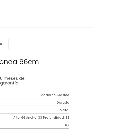
s De Cuidado
atera Ronda 66cm
6 meses
de
garantía