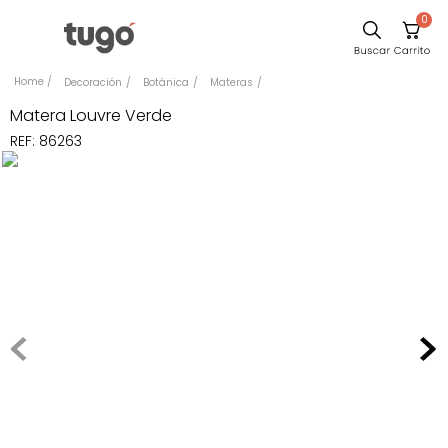
0
Sillas
Decoración
Botánica
Materas
Comedor
Matera Louvre Verde
REF
:
86263
Escritorio
Silla
Sofa
Cuadros
Poltrona
Cama
Mesa Centro
Mesa Noche