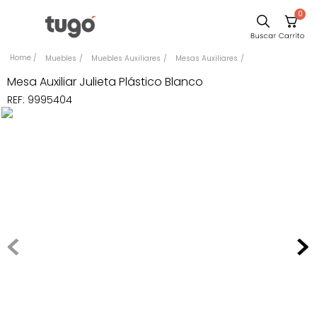
0
Sillas
Muebles
Muebles Auxiliares
Mesas Auxiliares
Comedor
Mesa Auxiliar Julieta Plástico Blanco
REF
:
9995404
Escritorio
Silla
Sofa
Cuadros
Poltrona
Cama
Mesa Centro
Mesa Noche