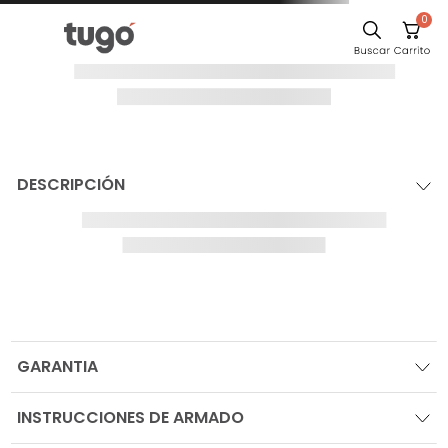
0
¡Oops!
El producto no
se ha
encontrado
Para seguir comprando navega por las
categorías en el sitio, o busca tu producto
IR AL HOME