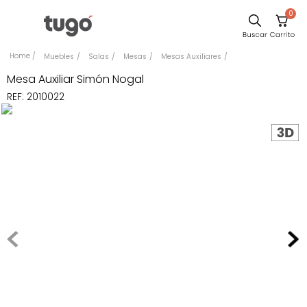
0
Sillas
Muebles
Salas
Mesas
Mesas Auxiliares
Comedor
Mesa Auxiliar Simón Nogal
REF
:
2010022
Silla
Escritorio
Sofa
Cuadros
Poltrona
Cama
Mesa Centro
Mesa Noche