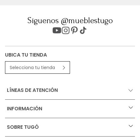
Síguenos @mueblestugo
UBICA TU TIENDA
Selecciona tu tienda
LÍNEAS DE ATENCIÓN
INFORMACIÓN
+
Ofertas vigentes
SOBRE TUGÓ
+
Protección al consumidor (SIC)
Términos, condiciones y restricciones para productos 