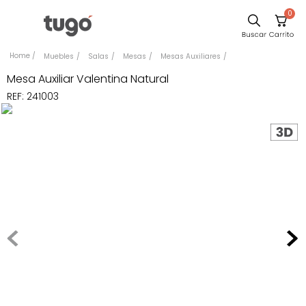
0
Sillas
Muebles
Salas
Mesas
Mesas Auxiliares
Comedor
Mesa Auxiliar Valentina Natural
REF
:
241003
Escritorio
Silla
Sofa
Cuadros
Poltrona
Cama
Mesa Centro
Mesa Noche