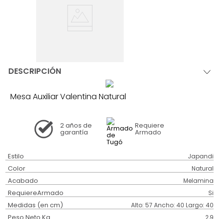
DESCRIPCIÓN
Mesa Auxiliar Valentina Natural
2 años
de
Requiere
garantía
Armado
Estilo
Japandi
Color
Natural
Acabado
Melamina
RequiereArmado
Si
Medidas (en cm)
Alto: 57 Ancho: 40 Largo: 40
Peso Neto Kg.
2,9