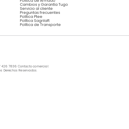
INFORMACIÓN
Ofertas vigentes
Protección al consumidor (SIC)
Términos, condiciones y restricciones para 
productos en Marketplace.
Pago con Addi, términos y condiciones.
Política de tratamiento de datos personales 
Tugó S.A.S
Términos, condiciones y restricciones Tugó 
S.A.S
Instructivo cuidado de muebles
Política de Armado
Cambios y Garantía Tugo 
Servicio al cliente
Preguntas frecuentes
Política Ptee
Política Sagrilaft
Política de Transporte