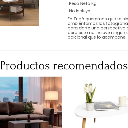
Estilo
Color
Acabado
RequiereArmad
Medidas (en c
Peso Neto Kg.
No Incluye
En Tugó queremo
ambientamos las
para darte una 
pero esto no inc
adicional que l
Productos recomen