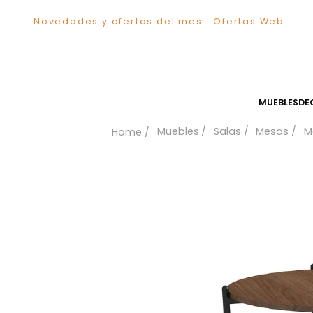
Novedades y ofertas del mes
Ofertas We
TÉRMINOS MÁS BUSCADOS
1
.
Sillas
2
.
Comedor
3
.
Silla
MUEB
4
.
Escritorio
Muebles
Salas
Mes
5
.
Sofa
6
.
Cuadros
7
.
Poltrona
8
.
Cama
9
.
Mesa Centro
10
.
Mesa Noche