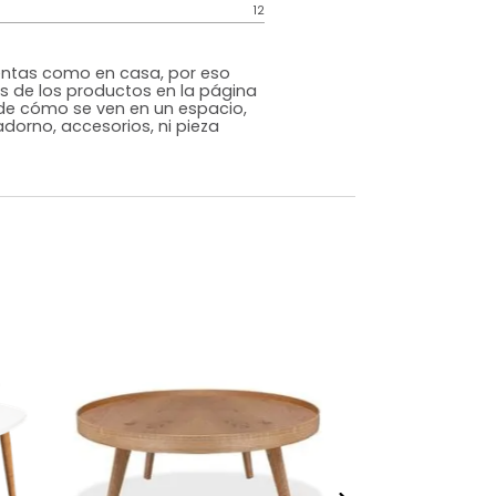
Contemporáneo
Nogal
Melamina
o
Si
m)
Alto: 45 Ancho: 80 Profundidad: 80
12
s que te sientas como en casa, por eso
 fotografías de los productos en la página
perspectiva de cómo se ven en un espacio,
luye ningún adorno, accesorios, ni pieza
o acompañe.
dados