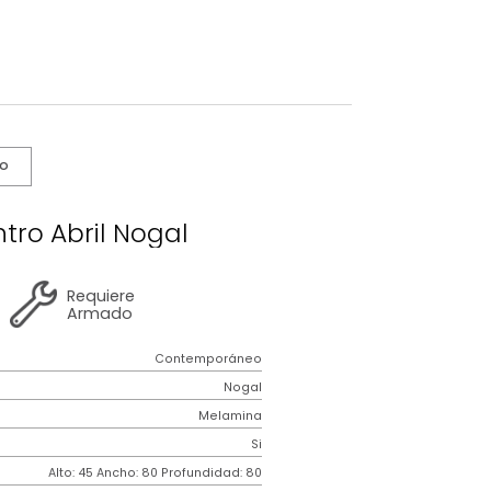
s De Cuidado
 De Centro Abril Nogal
2 años
de
Requiere
garantía
Armado