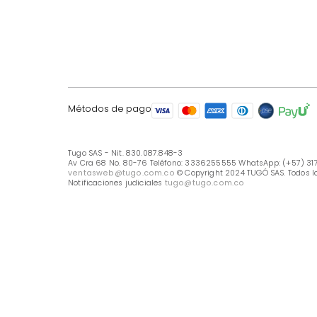
LÍNEA DE ATENCIÓN
Línea Nacional -333 6255555
Whastapp: (+57) 317 426 7836
UBICA TU TIENDA
Selecciona tu tienda