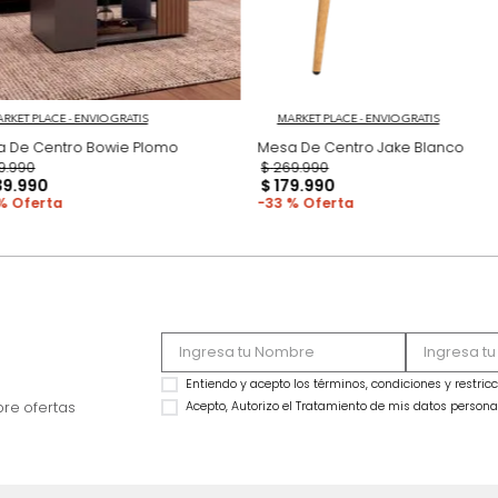
MARKET PLACE - ENVIO GRATIS
MARKET PLACE - ENVIO
Mesa De Centro Bowie Plomo
Mesa De Centro Ja
$
379
.
990
$
269
.
990
$
239
.
990
$
179
.
990
37 %
33 %