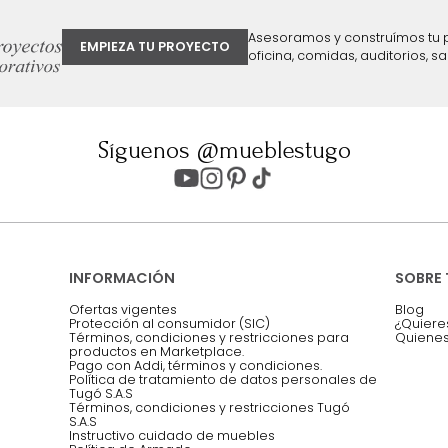
ter
Entiendo y acepto los términos, cond
Acepto, Autorizo el Tratamiento de 
ión sobre ofertas
Asesoramos y co
EMPIEZA TU PROYECTO
oficina, comidas,
Síguenos @mueblestugo