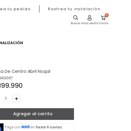
Rastrea tu pedido
Rastrea tu instala
ACIÓN
PERSONALIZACIÓN
Mesa De Centro Abril Nogal
REF
:
642007
$
399
.
990
－
＋
Agregar al carrito