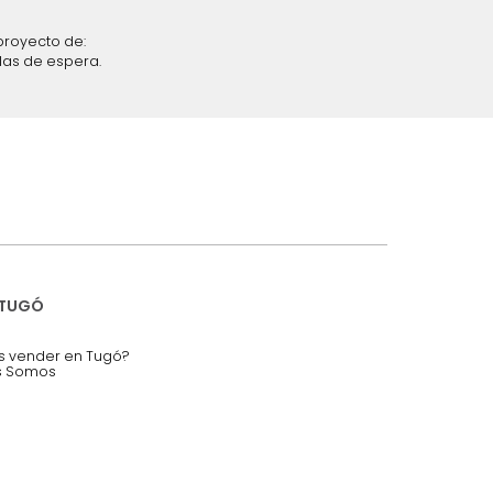
iciones y restricciones en la plataforma de Tugó S.A.S.
mis datos personales.
nstruímos tu proyecto de:
 auditorios, salas de espera.