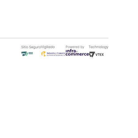
SOBRE TUGÓ
Blog
¿Quieres vender en Tugó?
Quienes Somos
de 