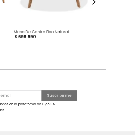
Mesa De Centro Elva Natural
 GRATIS
$
699
.
990
ke Blanco