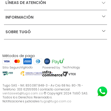
LÍNEAS DE ATENCIÓN
INFORMACIÓN
+
Ofertas vigentes
SOBRE TUGÓ
+
Protección al consumidor (SIC)
Términos, condiciones y restricciones para productos 
en Marketplace.
Blog
Pago con Addi, términos y condiciones.
Test de estilos
Política de tratamiento de datos personales de Tugó 
¿Quieres vender en Tugó?
S.A.S
Métodos de pago
Términos, condiciones y restricciones Tugó S.A.S
Instructivo cuidado de muebles
Sé parte de Tugó
¿Quiénes somos?
Servicio al cliente
Preguntas frecuentes
Tugo SAS - Nit. 830.087.848-3 - Av Cra 68 No. 80-76 -
Teléfono: 333 6255555 | contacto comercial:
ventasweb@tugo.com.co
© Copyright 2024 TUGÓ SAS.
Todos los Derechos Reservados.
Notificaciones judiciales
tugo@tugo.com.co