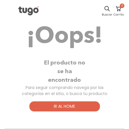
0
Sillas
¡Oops!
Comedor
Silla
Escritorio
Sofa
El producto no
Cuadros
se ha
encontrado
Poltrona
Para seguir comprando navega por las
Cama
categorías en el sitio, o busca tu producto
Mesa Centro
IR AL HOME
Mesa Noche