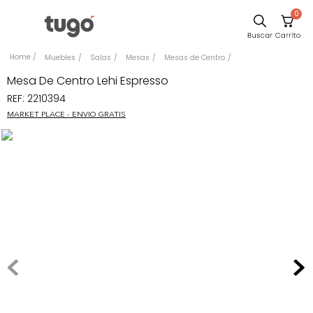
0
Sillas
Muebles
Salas
Mesas
Mesas de Centro
Comedor
Mesa De Centro Lehi Espresso
REF
:
2210394
Escritorio
MARKET PLACE - ENVIO GRATIS
Silla
Sofa
Cuadros
Poltrona
Cama
Mesa Centro
Mesa Noche