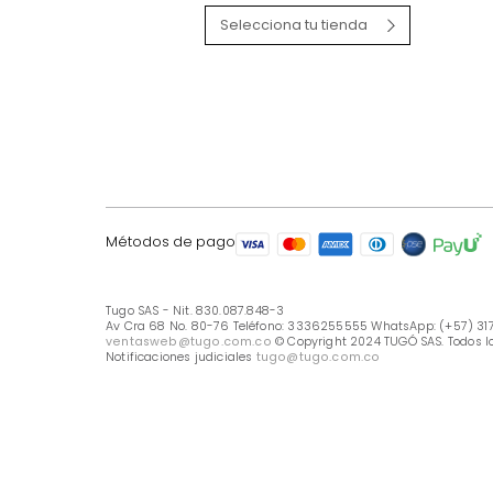
LÍNEA DE ATENCIÓN
Línea Nacional -333 6255555
Whastapp: (+57) 317 426 7836
UBICA TU TIENDA
Selecciona tu tienda
Métodos de pago