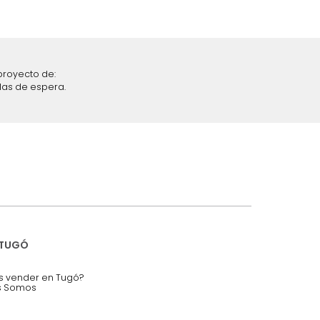
iciones y restricciones en la plataforma de Tugó S.A.S.
mis datos personales.
nstruímos tu proyecto de:
 auditorios, salas de espera.