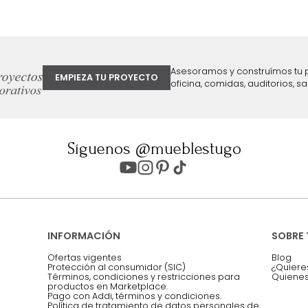
ter
Entiendo y acepto los términos, cond
Acepto, Autorizo el Tratamiento de 
ión sobre ofertas
Asesoramos y co
EMPIEZA TU PROYECTO
oficina, comidas,
Síguenos @mueblestugo