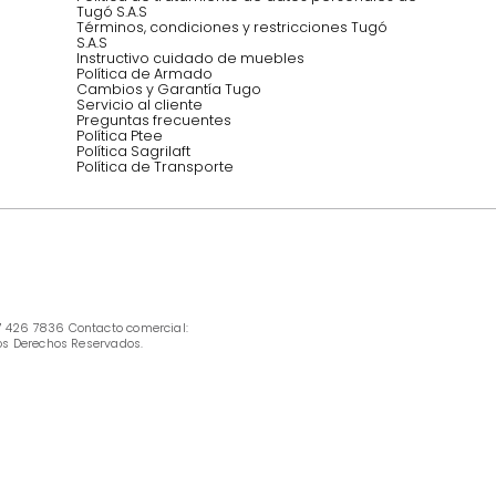
INFORMACIÓN
Ofertas vigentes
Protección al consumidor (SIC)
Términos, condiciones y restricciones para 
productos en Marketplace.
Pago con Addi, términos y condiciones.
Política de tratamiento de datos personales 
Tugó S.A.S
Términos, condiciones y restricciones Tugó 
S.A.S
Instructivo cuidado de muebles
Política de Armado
Cambios y Garantía Tugo 
Servicio al cliente
Preguntas frecuentes
Política Ptee
Política Sagrilaft
Política de Transporte