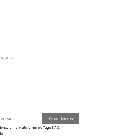
do
 o busca tu producto