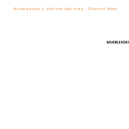
Novedades y ofertas del mes
Ofertas We
TÉRMINOS MÁS BUSCADOS
1
.
Sillas
2
.
Comedor
3
.
Silla
MUEB
4
.
Escritorio
5
.
Sofa
6
.
Cuadros
7
.
Poltrona
8
.
Cama
9
.
Mesa Centro
10
.
Mesa Noche