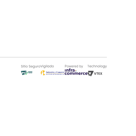
SOBRE TUGÓ
Blog
¿Quieres vender en Tugó?
Quienes Somos
de 