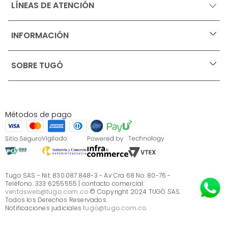
LÍNEAS DE ATENCIÓN
INFORMACIÓN
+
Ofertas vigentes
SOBRE TUGÓ
+
Protección al consumidor (SIC)
Términos, condiciones y restricciones para productos 
en Marketplace.
Blog
Pago con Addi, términos y condiciones.
Test de estilos
Política de tratamiento de datos personales de Tugó 
¿Quieres vender en Tugó?
S.A.S
Métodos de pago
Términos, condiciones y restricciones Tugó S.A.S
Instructivo cuidado de muebles
Sé parte de Tugó
¿Quiénes somos?
Servicio al cliente
Preguntas frecuentes
Tugo SAS - Nit. 830.087.848-3 - Av Cra 68 No. 80-76 -
Teléfono: 333 6255555 | contacto comercial:
ventasweb@tugo.com.co
© Copyright 2024 TUGÓ SAS.
Todos los Derechos Reservados.
Notificaciones judiciales
tugo@tugo.com.co