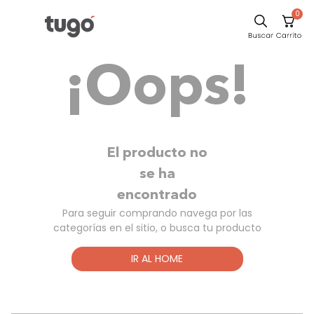
0
Sillas
¡Oops!
Comedor
Escritorio
Silla
Sofa
El producto no
Cuadros
se ha
encontrado
Poltrona
Para seguir comprando navega por las
Cama
categorías en el sitio, o busca tu producto
Mesa Centro
IR AL HOME
Mesa Noche