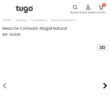
0
Comedor
Muebles
Comedores
Mesa de Comedor
Escritorio
Mesa De Comedor Abigail Natural
REF
:
554119
Sillas
Silla
Cuadros
Sofa
Poltrona
Cama
Mesa Centro
Mesa Noche