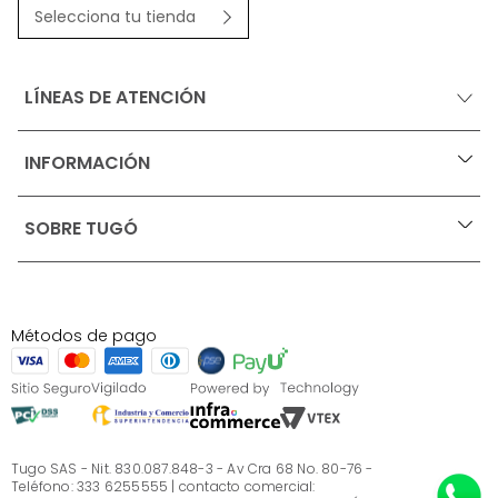
Selecciona tu tienda
LÍNEAS DE ATENCIÓN
INFORMACIÓN
+
Ofertas vigentes
SOBRE TUGÓ
+
Protección al consumidor (SIC)
Términos, condiciones y restricciones para productos 
en Marketplace.
Blog
Pago con Addi, términos y condiciones.
Test de estilos
Política de tratamiento de datos personales de Tugó 
¿Quieres vender en Tugó?
S.A.S
Métodos de pago
Términos, condiciones y restricciones Tugó S.A.S
Instructivo cuidado de muebles
Sé parte de Tugó
¿Quiénes somos?
Servicio al cliente
Preguntas frecuentes
Tugo SAS - Nit. 830.087.848-3 - Av Cra 68 No. 80-76 -
Teléfono: 333 6255555 | contacto comercial: