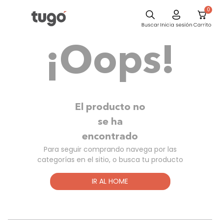
0
Sillas
¡Oops!
Comedor
Escritorio
Silla
Sofa
El producto no
Cuadros
se ha
encontrado
Poltrona
Para seguir comprando navega por las
Cama
categorías en el sitio, o busca tu producto
Mesa Centro
IR AL HOME
Mesa Noche