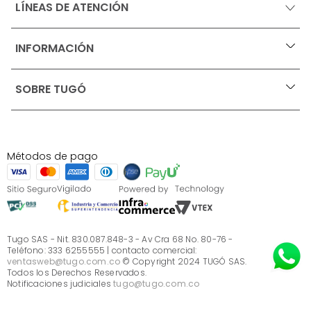
LÍNEAS DE ATENCIÓN
INFORMACIÓN
+
Ofertas vigentes
SOBRE TUGÓ
+
Protección al consumidor (SIC)
Términos, condiciones y restricciones para productos 
en Marketplace.
Blog
Pago con Addi, términos y condiciones.
Test de estilos
Política de tratamiento de datos personales de Tugó 
¿Quieres vender en Tugó?
S.A.S
Métodos de pago
Términos, condiciones y restricciones Tugó S.A.S
Instructivo cuidado de muebles
Sé parte de Tugó
¿Quiénes somos?
Servicio al cliente
Preguntas frecuentes
Tugo SAS - Nit. 830.087.848-3 - Av Cra 68 No. 80-76 -
Teléfono: 333 6255555 | contacto comercial:
ventasweb@tugo.com.co
© Copyright 2024 TUGÓ SAS.
Todos los Derechos Reservados.
Notificaciones judiciales
tugo@tugo.com.co