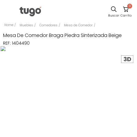
0
Sillas
Muebles
Comedores
Mesa de Comedor
Comedor
Mesa De Comedor Braga Piedra Sinterizada Beige
REF
:
1404490
Silla
Escritorio
Sofa
Cuadros
Poltrona
Cama
Mesa Centro
Mesa Noche