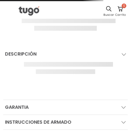
0
¡Oops!
El producto no se
ha encontrado
Para seguir comprando navega por las
categorías en el sitio, o busca tu producto
IR AL HOME