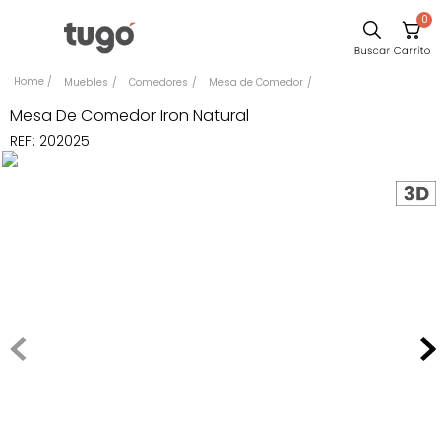
0
Sillas
Muebles
Comedores
Mesa de Comedor
Comedor
Mesa De Comedor Iron Natural
REF
:
202025
Escritorio
Silla
Sofa
Cuadros
Poltrona
Cama
Mesa Centro
Mesa Noche