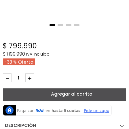
$
799
.
990
$
1
.
199
.
990
IVA incluido
33 %
－
＋
Agregar al carrito
DESCRIPCIÓN