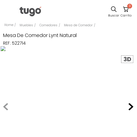
0
Sillas
Muebles
Comedores
Mesa de Comedor
Comedor
Mesa De Comedor Lynt Natural
REF
:
522714
Silla
Escritorio
Sofa
Cuadros
Poltrona
Cama
Mesa Centro
Mesa Noche