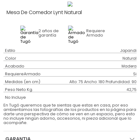
Mesa De Comedor Lynt Natural
2 años
de
Requiere
garantía
Armado
Estilo
Japandi
Color
Natural
Acabado
Madera
RequiereArmado
Si
Medidas (en cm)
Alto: 75 Ancho: 180 Profundidad: 90
Peso Neto Kg.
42,75
No Incluye
En Tugó queremos que te sientas que estas en casa, por eso
ambientamos las fotografías de los productos en la página para
darte una perspectiva de cómo se ven en un espacio, pero esto
no incluye ningún adorno, accesorios, ni pieza adicional que lo
acompañe.
GARANTIA