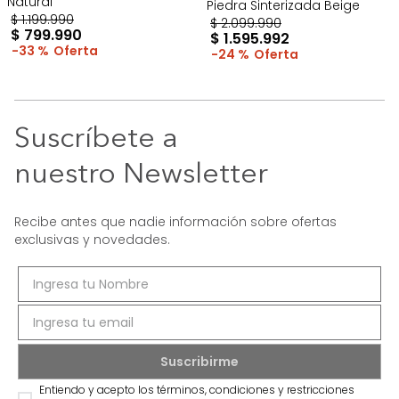
Natural
Piedra Sinterizada Beige
$
1
.
199
.
990
$
2
.
099
.
990
$
799
.
990
$
1
.
595
.
992
33 %
24 %
Suscríbete a
nuestro Newsletter
Recibe antes que nadie información sobre ofertas
exclusivas y novedades.
Entiendo y acepto los términos, condiciones y restricciones