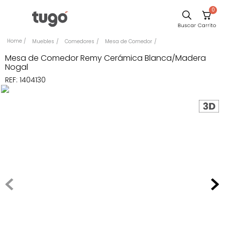
0
Sillas
Muebles
Comedores
Mesa de Comedor
Comedor
Mesa de Comedor Remy Cerámica Blanca/Madera
Nogal
Escritorio
REF
:
1404130
Silla
Sofa
Cuadros
Poltrona
Cama
Mesa Centro
Mesa Noche