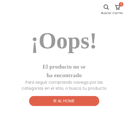
0
Sillas
¡Oops!
Comedor
Escritorio
Silla
Sofa
El producto no
Cuadros
se ha
encontrado
Poltrona
Para seguir comprando navega por las
Cama
categorías en el sitio, o busca tu producto
Mesa Centro
IR AL HOME
Mesa Noche