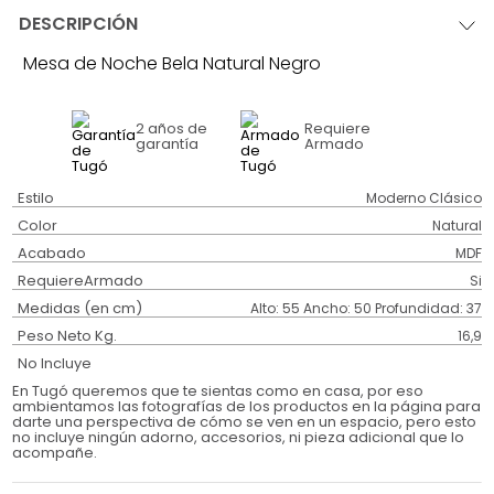
DESCRIPCIÓN
Mesa de Noche Bela Natural Negro
2 años
de
Requiere
garantía
Armado
Estilo
Moderno Clásico
Color
Natural
Acabado
MDF
RequiereArmado
Si
Medidas (en cm)
Alto: 55 Ancho: 50 Profundidad: 37
Peso Neto Kg.
16,9
No Incluye
En Tugó queremos que te sientas como en casa, por eso
ambientamos las fotografías de los productos en la página para
darte una perspectiva de cómo se ven en un espacio, pero esto
no incluye ningún adorno, accesorios, ni pieza adicional que lo
acompañe.