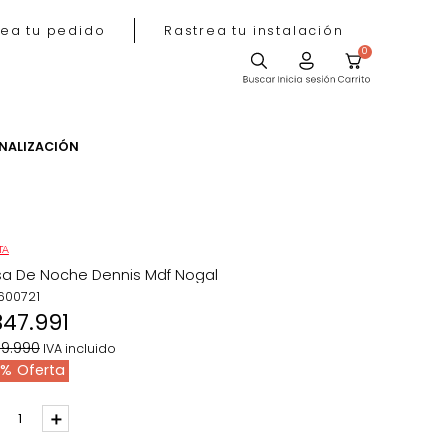
Rastrea tu pedido
Rastrea tu instala
ACIÓN
PERSONALIZACIÓN
OFERTA
Mesa De Noche Dennis Mdf Nogal
REF
:
600721
$
347
.
991
$
399
.
990
IVA incluido
13 %