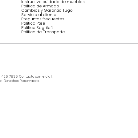
INFORMACIÓN
Ofertas vigentes
Protección al consumidor (SIC)
Términos, condiciones y restricciones para 
productos en Marketplace.
Pago con Addi, términos y condiciones.
Política de tratamiento de datos personales 
Tugó S.A.S
Términos, condiciones y restricciones Tugó 
S.A.S
Instructivo cuidado de muebles
Política de Armado
Cambios y Garantía Tugo 
Servicio al cliente
Preguntas frecuentes
Política Ptee
Política Sagrilaft
Política de Transporte