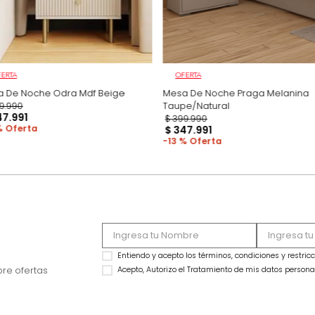
OFERTA
OFERTA
Mesa De Noche Odra Mdf Beige
Mesa De Noche Pra
$
399
.
990
Taupe/Natural
$
347
.
991
$
399
.
990
13 %
$
347
.
991
13 %