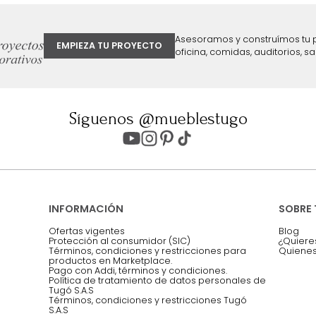
ter
Entiendo y acepto los términos, cond
Acepto, Autorizo el Tratamiento de 
ión sobre ofertas
Asesoramos y co
EMPIEZA TU PROYECTO
oficina, comidas,
Síguenos @mueblestugo