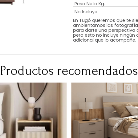
Estilo
Color
Acabado
RequiereArmad
Medidas (en c
Peso Neto Kg.
No Incluye
En Tugó queremo
ambientamos las
para darte una 
pero esto no inc
adicional que l
Productos recomen