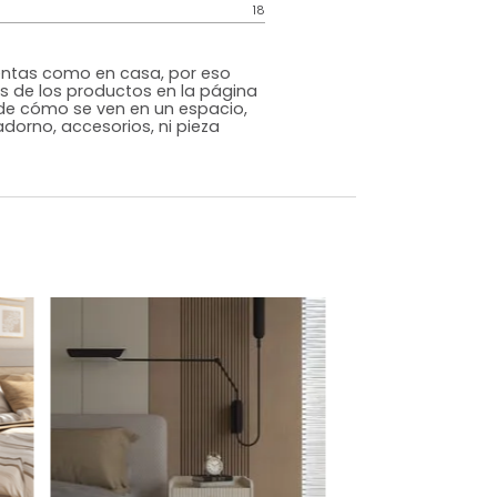
Contemporáneo
Nogal
MDF
o
Si
m)
Alto: 53 Ancho: 58 Profundidad: 39
18
s que te sientas como en casa, por eso
 fotografías de los productos en la página
perspectiva de cómo se ven en un espacio,
luye ningún adorno, accesorios, ni pieza
o acompañe.
dados