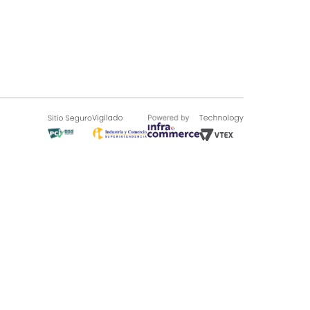
SOBRE TUGÓ
Blog
¿Quieres vender en Tugó?
Quienes Somos
de 