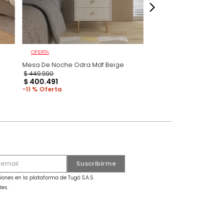
OFERTA
ga Melanina
Mesa De Noche Odra Mdf Beige
$
449
.
990
$
400
.
491
11 %