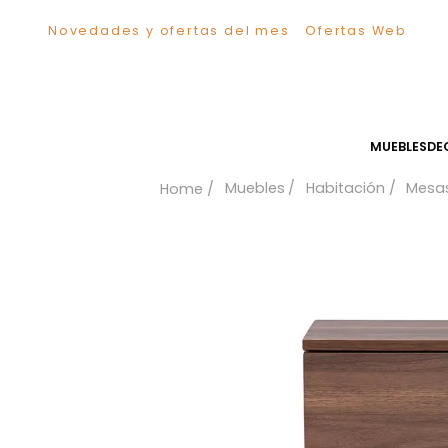
Novedades y ofertas del mes
Ofertas We
TÉRMINOS MÁS BUSCADOS
1
.
Sillas
2
.
Comedor
3
.
Silla
MUEB
4
.
Escritorio
Muebles
Habitación
5
.
Sofa
6
.
Cuadros
7
.
Poltrona
8
.
Cama
9
.
Mesa Centro
10
.
Mesa Noche