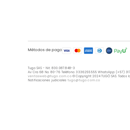
LÍNEA DE ATENCIÓN
Línea Nacional -333 6255555
Whastapp: (+57) 317 426 7836
UBICA TU TIENDA
Selecciona tu tienda