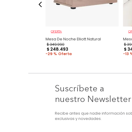
OFERTA
Hunter Natural/Negro
Mesa De Noche Elliott Natural
$
349
.
990
$
248
.
493
29 %