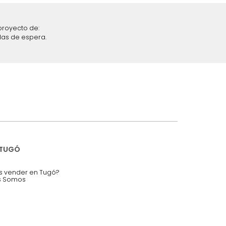
iciones y restricciones en la plataforma de Tugó S.A.S.
mis datos personales.
nstruímos tu proyecto de:
 auditorios, salas de espera.