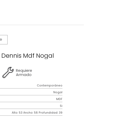
s De Cuidado
e Noche Dennis Mdf Nogal
2 años
de
Requiere
garantía
Armado