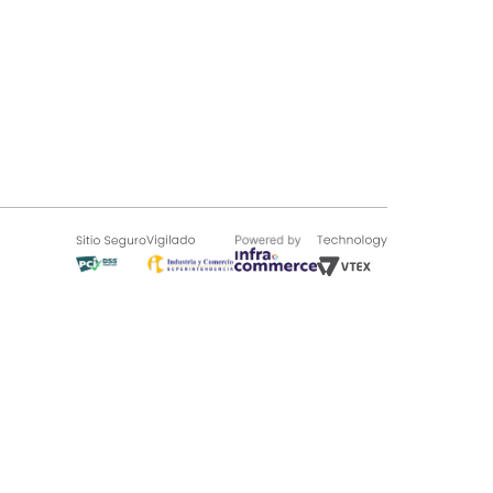
SOBRE TUGÓ
Blog
¿Quieres vender en Tugó?
Quienes Somos
de 