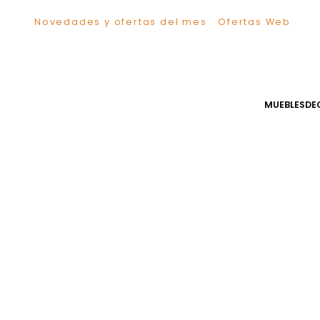
Novedades y ofertas del mes
Ofertas We
TÉRMINOS MÁS BUSCADOS
1
.
Sillas
2
.
Comedor
3
.
Escritorio
MUEB
4
.
Silla
5
.
Sofa
6
.
Cuadros
7
.
Poltrona
8
.
Cama
9
.
Mesa Centro
10
.
Mesa Noche