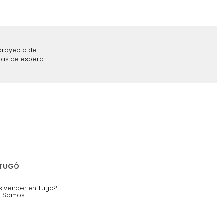
iciones y restricciones en la plataforma de Tugó S.A.S.
mis datos personales.
nstruímos tu proyecto de:
 auditorios, salas de espera.