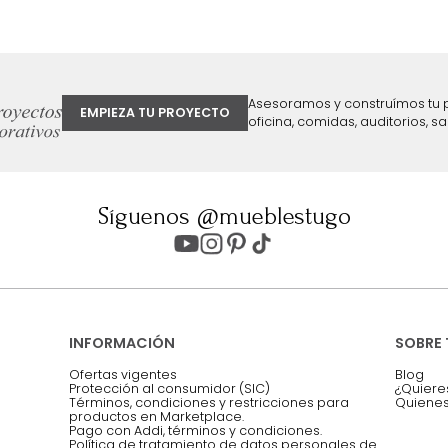
ter
Entiendo y acepto los términos, cond
Acepto, Autorizo el Tratamiento de 
ión sobre ofertas
Asesoramos y co
EMPIEZA TU PROYECTO
oficina, comidas,
Síguenos @mueblestugo