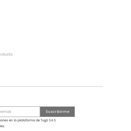
do
 o busca tu producto