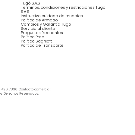
INFORMACIÓN
Ofertas vigentes
Protección al consumidor (SIC)
Términos, condiciones y restricciones para 
productos en Marketplace.
Pago con Addi, términos y condiciones.
Política de tratamiento de datos personales 
Tugó S.A.S
Términos, condiciones y restricciones Tugó 
S.A.S
Instructivo cuidado de muebles
Política de Armado
Cambios y Garantía Tugo 
Servicio al cliente
Preguntas frecuentes
Política Ptee
Política Sagrilaft
Política de Transporte