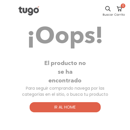
0
Sillas
¡Oops!
Comedor
Escritorio
Silla
Sofa
El producto no
Cuadros
se ha
encontrado
Poltrona
Para seguir comprando navega por las
Cama
categorías en el sitio, o busca tu producto
Mesa Centro
IR AL HOME
Mesa Noche