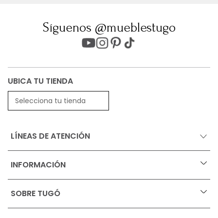
Síguenos @mueblestugo
UBICA TU TIENDA
Selecciona tu tienda
LÍNEAS DE ATENCIÓN
INFORMACIÓN
+
Ofertas vigentes
SOBRE TUGÓ
+
Protección al consumidor (SIC)
Términos, condiciones y restricciones para productos 
en Marketplace.