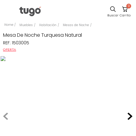
0
Comedor
Muebles
Habitación
Mesas de Noche
Escritorio
Mesa De Noche Turquesa Natural
REF
:
1503005
Sillas
OFERTA
Silla
Cuadros
Sofa
Poltrona
Cama
Mesa Centro
Mesa Noche