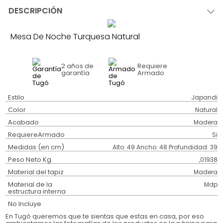
DESCRIPCIÓN
Mesa De Noche Turquesa Natural
2 años
de
Requiere
garantía
Armado
Estilo
Japandi
Color
Natural
Acabado
Madera
RequiereArmado
Si
Medidas (en cm)
Alto: 49 Ancho: 48 Profundidad: 39
Peso Neto Kg.
,01938
Material del tapiz
Madera
Material de la
Mdp
estructura interna
No Incluye
En Tugó queremos que te sientas que estas en casa, por eso