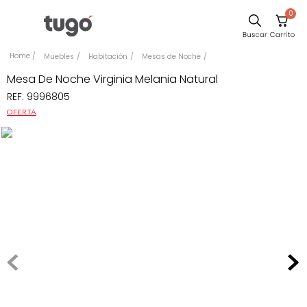
0
Sillas
Muebles
Habitación
Mesas de Noche
Comedor
Mesa De Noche Virginia Melania Natural
REF
:
9996805
Silla
OFERTA
Escritorio
Sofa
Cuadros
Poltrona
Cama
Mesa Centro
Mesa Noche