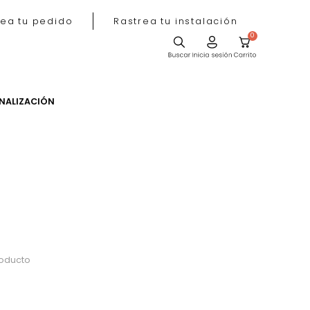
Rastrea tu pedido
Rastrea tu instala
ACIÓN
PERSONALIZACIÓN
do
 o busca tu producto