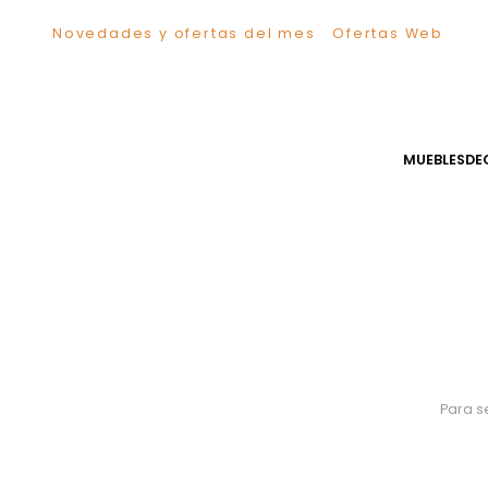
Novedades y ofertas del mes
Ofertas We
TÉRMINOS MÁS BUSCADOS
1
.
Sillas
2
.
Comedor
3
.
Silla
MUEB
4
.
Escritorio
5
.
Sofa
6
.
Cuadros
7
.
Poltrona
8
.
Cama
9
.
Mesa Centro
10
.
Mesa Noche