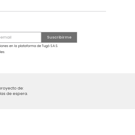
iciones y restricciones en la plataforma de Tugó S.A.S.
mis datos personales.
nstruímos tu proyecto de:
 auditorios, salas de espera.