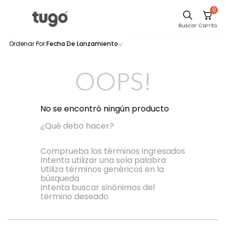
0
Sillas
Fecha De Lanzamiento
0
productos
Comedor
Escritorio
OOPS!
Silla
Sofa
No se encontró ningún producto
Cuadros
¿Qué debo hacer?
Poltrona
Comprueba los términos ingresados
Intenta utilizar una sola palabra
Cama
Utiliza términos genéricos en la
búsqueda
Mesa Centro
Intenta buscar sinónimos del
Mesa Noche
término deseado