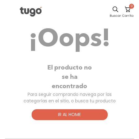
0
Sillas
¡Oops!
Comedor
Silla
Escritorio
Sofa
El producto no
Cuadros
se ha
encontrado
Poltrona
Para seguir comprando navega por las
Cama
categorías en el sitio, o busca tu producto
Mesa Centro
IR AL HOME
Mesa Noche