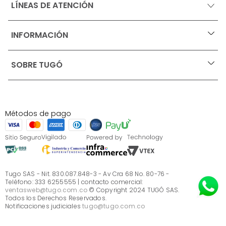
LÍNEAS DE ATENCIÓN
INFORMACIÓN
+
Ofertas vigentes
SOBRE TUGÓ
+
Protección al consumidor (SIC)
Términos, condiciones y restricciones para productos 
en Marketplace.
Blog
Pago con Addi, términos y condiciones.
Test de estilos
Política de tratamiento de datos personales de Tugó 
¿Quieres vender en Tugó?
S.A.S
Métodos de pago
Términos, condiciones y restricciones Tugó S.A.S
Instructivo cuidado de muebles
Sé parte de Tugó
¿Quiénes somos?
Servicio al cliente
Preguntas frecuentes
Tugo SAS - Nit. 830.087.848-3 - Av Cra 68 No. 80-76 -
Teléfono: 333 6255555 | contacto comercial:
ventasweb@tugo.com.co
© Copyright 2024 TUGÓ SAS.
Todos los Derechos Reservados.
Notificaciones judiciales
tugo@tugo.com.co