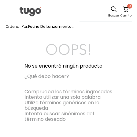
0
Sillas
Fecha De Lanzamiento
0
productos
Comedor
Escritorio
OOPS!
Silla
Sofa
No se encontró ningún producto
Cuadros
¿Qué debo hacer?
Poltrona
Comprueba los términos ingresados
Intenta utilizar una sola palabra
Cama
Utiliza términos genéricos en la
búsqueda
Mesa Centro
Intenta buscar sinónimos del
Mesa Noche
término deseado